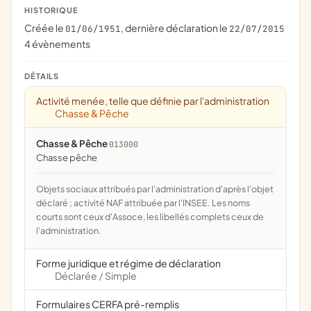
HISTORIQUE
Créée le
, dernière déclaration le
01/06/1951
22/07/2015
4 évènements
DÉTAILS
Activité menée, telle que définie par l'administration
Chasse & Pêche
Chasse & Pêche
013000
chasse pêche
Objets sociaux attribués par l'administration d'après l'objet
déclaré ; activité NAF attribuée par l'INSEE. Les noms
courts sont ceux d'Assoce, les libellés complets ceux de
l'administration.
Forme juridique et régime de déclaration
Déclarée
Simple
/
Formulaires CERFA pré-remplis