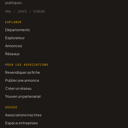
publiques.
RNA
/
JOAFE
/
SIRENE
EXPLORER
Départements
Explorateur
Annonces
Réseaux
POUR LES ASSOCIATIONS
Revendiquer sa fiche
Publier une annonce
Créer un réseau
Trouver un partenariat
ASSOCE
Associations inscrites
Espace entreprises