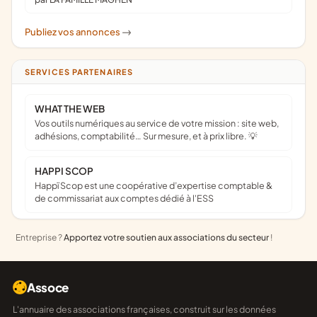
Publiez vos annonces
->
SERVICES PARTENAIRES
WHAT THE WEB
Vos outils numériques au service de votre mission : site web,
adhésions, comptabilité… Sur mesure, et à prix libre. 💡
HAPPI SCOP
Happï Scop est une coopérative d’expertise comptable &
de commissariat aux comptes dédié à l'ESS
Entreprise ?
Apportez votre soutien aux associations du secteur
!
Assoce
L'annuaire des associations françaises, construit sur les données