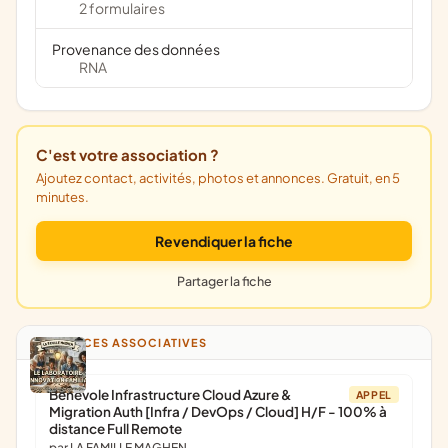
2 formulaires
Provenance des données
RNA
C'est votre association ?
Ajoutez contact, activités, photos et annonces. Gratuit, en 5
minutes.
Revendiquer la fiche
Partager la fiche
ANNONCES ASSOCIATIVES
Bénévole Infrastructure Cloud Azure &
APPEL
Migration Auth [Infra / DevOps / Cloud] H/F - 100% à
distance Full Remote
par LA FAMILLE MAGHEN