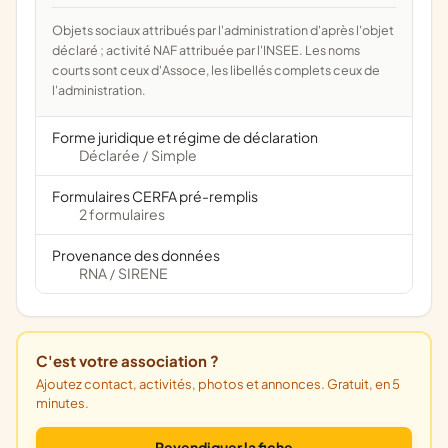
Objets sociaux attribués par l'administration d'après l'objet
déclaré ; activité NAF attribuée par l'INSEE. Les noms
courts sont ceux d'Assoce, les libellés complets ceux de
l'administration.
Forme juridique et régime de déclaration
Déclarée
Simple
/
Formulaires CERFA pré-remplis
2 formulaires
Provenance des données
RNA
SIRENE
/
C'est votre association ?
Ajoutez contact, activités, photos et annonces. Gratuit, en 5
minutes.
Revendiquer la fiche