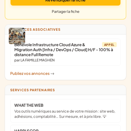
Partager la fiche
ANNONCES ASSOCIATIVES
Bénévole Infrastructure Cloud Azure &
APPEL
Migration Auth [Infra / DevOps / Cloud] H/F - 100% à
distance Full Remote
par LA FAMILLE MAGHEN
Publiez vos annonces
->
SERVICES PARTENAIRES
WHAT THE WEB
Vos outils numériques au service de votre mission : site web,
adhésions, comptabilité… Sur mesure, et à prix libre. 💡
HAPPI SCOP