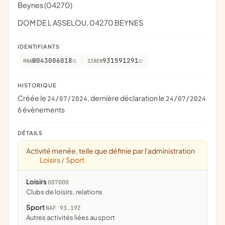
Beynes (04270)
DOM DE L ASSELOU, 04270 BEYNES
IDENTIFIANTS
W043006018
931591291
RNA
SIREN
HISTORIQUE
Créée le
, dernière déclaration le
24/07/2024
24/07/2024
6 évènements
DÉTAILS
Activité menée, telle que définie par l'administration
Loisirs
Sport
/
Loisirs
007000
clubs de loisirs, relations
Sport
NAF 93.19Z
Autres activités liées au sport