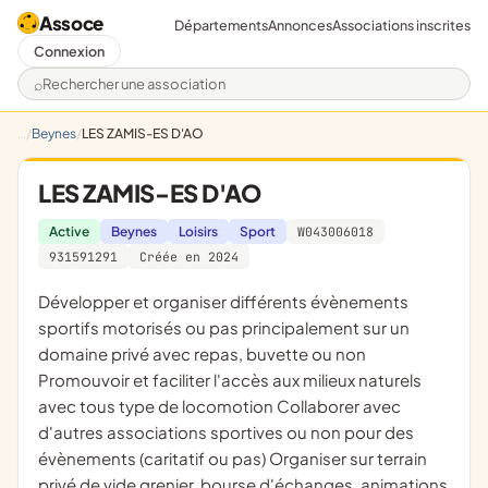
Assoce
Départements
Annonces
Associations inscrites
Connexion
Rechercher une association
Beynes
LES ZAMIS-ES D'AO
LES ZAMIS-ES D'AO
Active
Beynes
Loisirs
Sport
W043006018
931591291
Créée en 2024
développer et organiser différents évènements
sportifs motorisés ou pas principalement sur un
domaine privé avec repas, buvette ou non
Promouvoir et faciliter l'accès aux milieux naturels
avec tous type de locomotion Collaborer avec
d'autres associations sportives ou non pour des
évènements (caritatif ou pas) Organiser sur terrain
privé de vide grenier, bourse d'échanges, animations