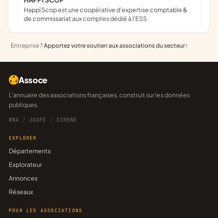
Happï Scop est une coopérative d’expertise comptable &
de commissariat aux comptes dédié à l'ESS
Entreprise ?
Apportez votre soutien aux associations du secteur
!
Assoce
L'annuaire des associations françaises, construit sur les données
publiques.
RNA
/
JOAFE
/
SIRENE
EXPLORER
Départements
Explorateur
Annonces
Réseaux
POUR LES ASSOCIATIONS