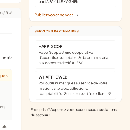
par LA FAMILLE MAGHEN
es
/
RNA
Publiez vos annonces
->
SERVICES PARTENAIRES
HAPPI SCOP
Happï Scop est une coopérative
ements
d’expertise comptable & de commissariat
aux comptes dédié à l'ESS
ques
WHAT THE WEB
Vos outils numériques au service de votre
mission : site web, adhésions,
comptabilité… Sur mesure, et à prix libre. 💡
Entreprise ?
Apportez votre soutien aux associations
du secteur
!
mple