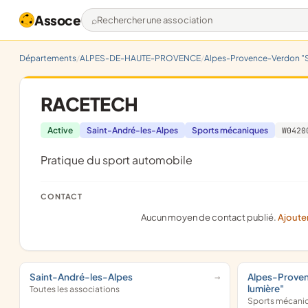
Assoce
Rechercher une association
Départements
ALPES-DE-HAUTE-PROVENCE
Alpes-Provence-Verdon "S
RACETECH
Active
Saint-André-les-Alpes
Sports mécaniques
W0420
pratique du sport automobile
CONTACT
Aucun moyen de contact publié.
Ajoute
Saint-André-les-Alpes
Alpes-Prove
lumière"
Toutes les associations
Sports mécani