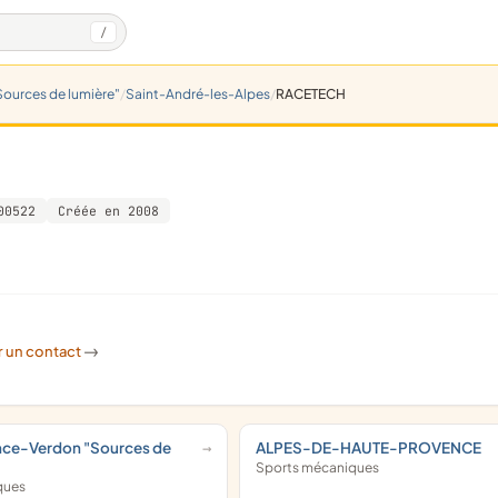
/
ources de lumière"
Saint-André-les-Alpes
RACETECH
00522
Créée en 2008
r un contact
->
nce-Verdon "Sources de
ALPES-DE-HAUTE-PROVENCE
Sports mécaniques
ques