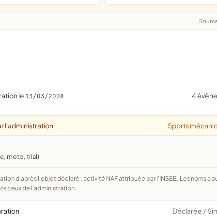
Sourc
ration le
4 évèn
13/03/2008
r l'administration
Sports mécani
, moto, trial)
ts ceux de l'administration.
aration
Déclarée
Si
/