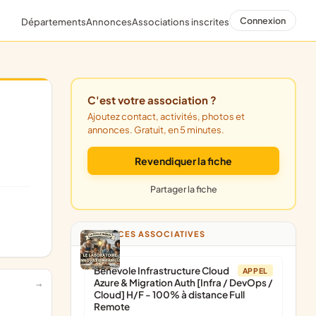
Connexion
Départements
Annonces
Associations inscrites
C'est votre association ?
Ajoutez contact, activités, photos et
annonces. Gratuit, en 5 minutes.
Revendiquer la fiche
Partager la fiche
ANNONCES ASSOCIATIVES
Bénévole Infrastructure Cloud
APPEL
Azure & Migration Auth [Infra / DevOps /
Cloud] H/F - 100% à distance Full
Remote