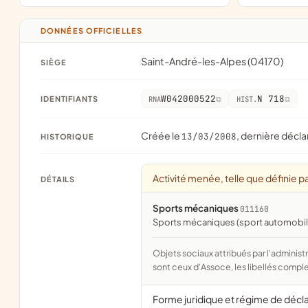
DONNÉES OFFICIELLES
Saint-André-les-Alpes (04170)
SIÈGE
W042000522
N 718
IDENTIFIANTS
RNA
HIST.
Créée le
, dernière décla
13/03/2008
HISTORIQUE
Activité menée, telle que définie pa
DÉTAILS
Sports mécaniques
011160
Sports mécaniques (sport automobile
Objets sociaux attribués par l'administration d'après l'objet déclaré ; activité NAF attribuée par l'INSEE. Les noms courts
sont ceux d'Assoce, les libellés comple
Forme juridique et régime de décl