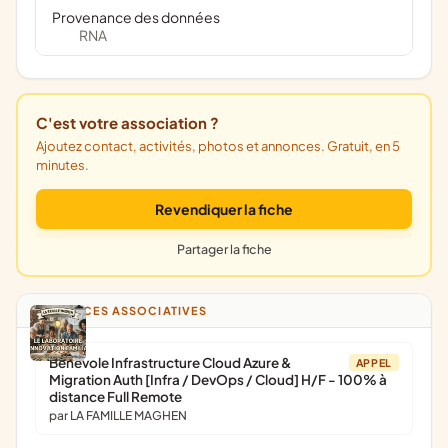
Provenance des données
RNA
C'est votre association ?
Ajoutez contact, activités, photos et annonces. Gratuit, en 5
minutes.
Revendiquer la fiche
Partager la fiche
ANNONCES ASSOCIATIVES
Bénévole Infrastructure Cloud Azure &
APPEL
Migration Auth [Infra / DevOps / Cloud] H/F - 100% à
distance Full Remote
par LA FAMILLE MAGHEN