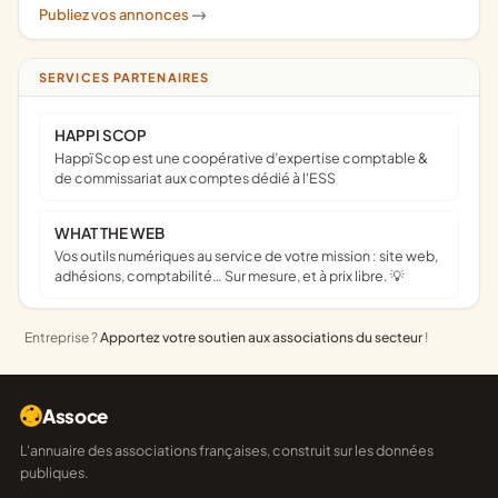
Publiez vos annonces
->
SERVICES PARTENAIRES
HAPPI SCOP
Happï Scop est une coopérative d’expertise comptable &
de commissariat aux comptes dédié à l'ESS
WHAT THE WEB
Vos outils numériques au service de votre mission : site web,
adhésions, comptabilité… Sur mesure, et à prix libre. 💡
Entreprise ?
Apportez votre soutien aux associations du secteur
!
Assoce
L'annuaire des associations françaises, construit sur les données
publiques.