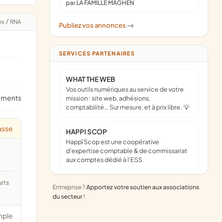
par LA FAMILLE MAGHEN
es
/
RNA
Publiez vos annonces
->
SERVICES PARTENAIRES
WHAT THE WEB
Vos outils numériques au service de votre
ements
mission : site web, adhésions,
comptabilité… Sur mesure, et à prix libre. 💡
asse
HAPPI SCOP
Happï Scop est une coopérative
d’expertise comptable & de commissariat
aux comptes dédié à l'ESS
Entreprise ?
Apportez votre soutien aux associations
du secteur
!
mple