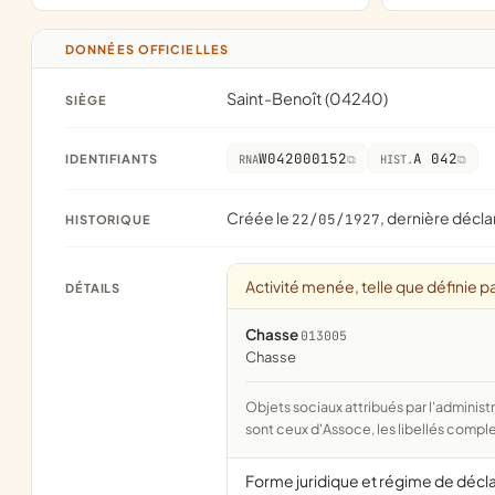
DONNÉES OFFICIELLES
Saint-Benoît (04240)
SIÈGE
W042000152
A 042
IDENTIFIANTS
RNA
HIST.
Créée le
, dernière décla
22/05/1927
HISTORIQUE
Activité menée, telle que définie pa
DÉTAILS
Chasse
013005
chasse
Objets sociaux attribués par l'administration d'après l'objet déclaré ; activité NAF attribuée par l'INSEE. Les noms courts
sont ceux d'Assoce, les libellés comple
Forme juridique et régime de décl