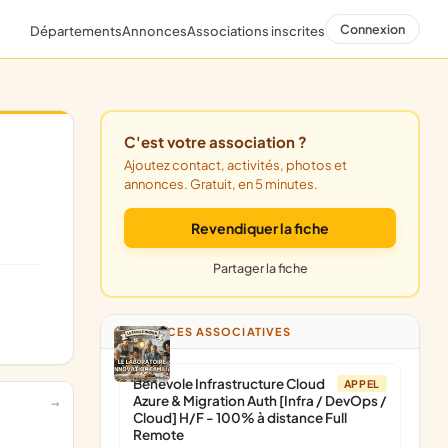
Connexion
Départements
Annonces
Associations inscrites
C'est votre association ?
Ajoutez contact, activités, photos et
annonces. Gratuit, en 5 minutes.
Revendiquer la fiche
Partager la fiche
ANNONCES ASSOCIATIVES
Bénévole Infrastructure Cloud
APPEL
Azure & Migration Auth [Infra / DevOps /
Cloud] H/F - 100% à distance Full
Remote