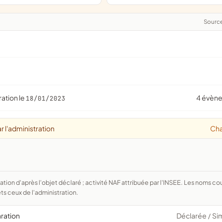
Sourc
ration le
4 évèn
18/01/2023
r l'administration
Ch
ts ceux de l'administration.
aration
Déclarée
Si
/