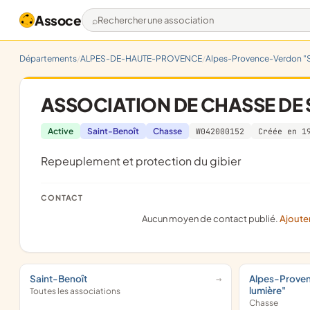
Assoce
Rechercher une association
Départements
ALPES-DE-HAUTE-PROVENCE
Alpes-Provence-Verdon "S
ASSOCIATION DE CHASSE DE 
Active
Saint-Benoît
Chasse
W042000152
Créée en 1
repeuplement et protection du gibier
CONTACT
Aucun moyen de contact publié.
Ajoute
Saint-Benoît
Alpes-Prove
lumière"
Toutes les associations
Chasse