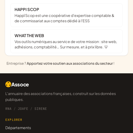
HAPPI SCOP
Happï Scop est une coopérative d’expertise comptable &
de commissariat aux comptes dédié à l'ESS
WHAT THE WEB
Vos outils numériques au service de votre mission : site web,
adhésions, comptabilité… Sur mesure, et à prix libre. 💡
Entreprise ?
Apportez votre soutien aux associations du secteur
!
Assoce
L'annuaire des associations françaises, construit sur les données
publiques.
RNA
/
JOAFE
/
SIRENE
EXPLORER
Départements