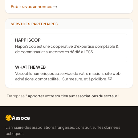
Publiez vos annonces
->
SERVICES PARTENAIRES
HAPPI SCOP
Happï Scop est une coopérative d’expertise comptable &
de commissariat aux comptes dédié à l'ESS
WHAT THE WEB
Vos outils numériques au service de votre mission : site web,
adhésions, comptabilité… Sur mesure, et à prix libre. 💡
Entreprise ?
Apportez votre soutien aux associations du secteur
!
Assoce
L'annuaire des associations françaises, construit sur les données
publiques.