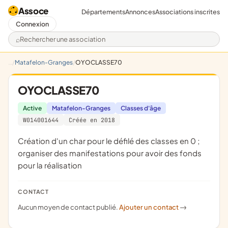
Assoce
Départements
Annonces
Associations inscrites
Connexion
Rechercher une association
Matafelon-Granges
OYOCLASSE70
OYOCLASSE70
Active
Matafelon-Granges
Classes d'âge
W014001644
Créée en 2018
création d'un char pour le défilé des classes en 0 ;
organiser des manifestations pour avoir des fonds
pour la réalisation
CONTACT
Aucun moyen de contact publié.
Ajouter un contact
->