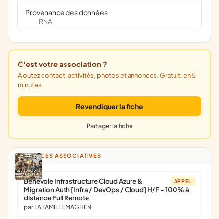
Provenance des données
RNA
C'est votre association ?
Ajoutez contact, activités, photos et annonces. Gratuit, en 5
minutes.
Revendiquer la fiche
Partager la fiche
ANNONCES ASSOCIATIVES
Bénévole Infrastructure Cloud Azure &
APPEL
Migration Auth [Infra / DevOps / Cloud] H/F - 100% à
distance Full Remote
par LA FAMILLE MAGHEN