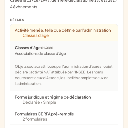
Créée le
, dernière déclaration le
12/10/1997
13/01/2017
4 évènements
DÉTAILS
Activité menée, telle que définie par l'administration
Classes d'âge
Classes d'âge
014080
associations de classe d'âge
Objets sociaux attribués par l'administration d'après l'objet
déclaré ; activité NAF attribuée par l'INSEE. Les noms
courts sont ceux d'Assoce, les libellés complets ceux de
l'administration.
Forme juridique et régime de déclaration
Déclarée
Simple
/
Formulaires CERFA pré-remplis
2 formulaires