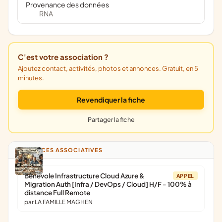
Provenance des données
RNA
C'est votre association ?
Ajoutez contact, activités, photos et annonces. Gratuit, en 5
minutes.
Revendiquer la fiche
Partager la fiche
ANNONCES ASSOCIATIVES
Bénévole Infrastructure Cloud Azure &
APPEL
Migration Auth [Infra / DevOps / Cloud] H/F - 100% à
distance Full Remote
par LA FAMILLE MAGHEN