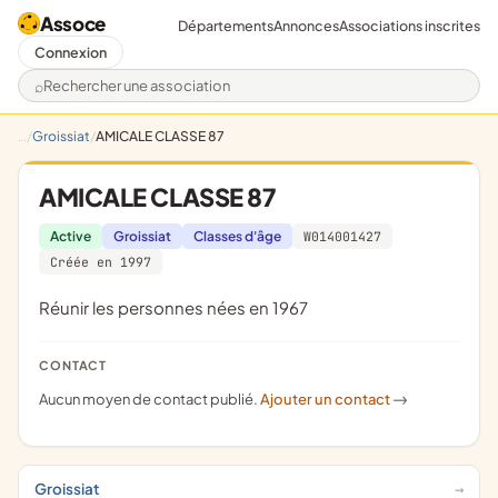
Assoce
Départements
Annonces
Associations inscrites
Connexion
Rechercher une association
Groissiat
AMICALE CLASSE 87
AMICALE CLASSE 87
Active
Groissiat
Classes d'âge
W014001427
Créée en 1997
réunir les personnes nées en 1967
CONTACT
Aucun moyen de contact publié.
Ajouter un contact
->
Groissiat