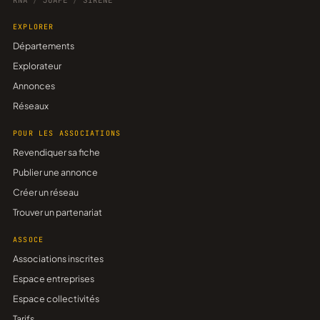
RNA
/
JOAFE
/
SIRENE
EXPLORER
Départements
Explorateur
Annonces
Réseaux
POUR LES ASSOCIATIONS
Revendiquer sa fiche
Publier une annonce
Créer un réseau
Trouver un partenariat
ASSOCE
Associations inscrites
Espace entreprises
Espace collectivités
Tarifs