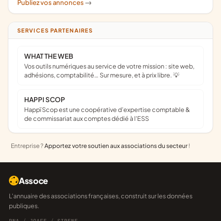
Publiez vos annonces
->
SERVICES PARTENAIRES
WHAT THE WEB
Vos outils numériques au service de votre mission : site web,
adhésions, comptabilité… Sur mesure, et à prix libre. 💡
HAPPI SCOP
Happï Scop est une coopérative d’expertise comptable &
de commissariat aux comptes dédié à l'ESS
Entreprise ?
Apportez votre soutien aux associations du secteur
!
Assoce
L'annuaire des associations françaises, construit sur les données
publiques.