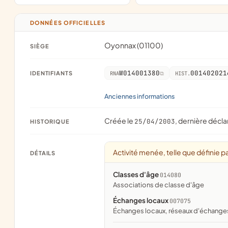
DONNÉES OFFICIELLES
Oyonnax (01100)
SIÈGE
W014001380
001402021
IDENTIFIANTS
RNA
HIST.
Anciennes informations
Créée le
, dernière décla
25/04/2003
HISTORIQUE
Activité menée, telle que définie pa
DÉTAILS
Classes d'âge
014080
associations de classe d'âge
Échanges locaux
007075
échanges locaux, réseaux d'échange