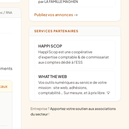
par LA FAMILLE MAGHEN
es
/
RNA
Publiez vos annonces
->
SERVICES PARTENAIRES
HAPPI SCOP
Happï Scop est une coopérative
d’expertise comptable & de commissariat
aux comptes dédié à l'ESS
ements
WHAT THE WEB
Vos outils numériques au service de votre
caux
mission : site web, adhésions,
comptabilité… Sur mesure, et à prix libre. 💡
Entreprise ?
Apportez votre soutien aux associations
du secteur
!