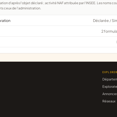
ts ceux de l'administration.
aration
Déclarée
Si
/
2 formula
EXPLORE
Départe
Explorate
Annonce
Réseaux