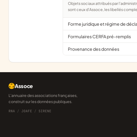
Objets sociaux attribués par l'administration d'après l'objet déclaré ; activité NAF attribuée par l'INSEE. Les noms courts
sont ceux d'Assoce, les libellés comple
Forme juridique et régime de décl
Formulaires CERFA pré-remplis
Provenance des données
Assoce
L'annuaire des associations françaises,
construit sur les données publiques.
RNA
/
JOAFE
/
SIRENE