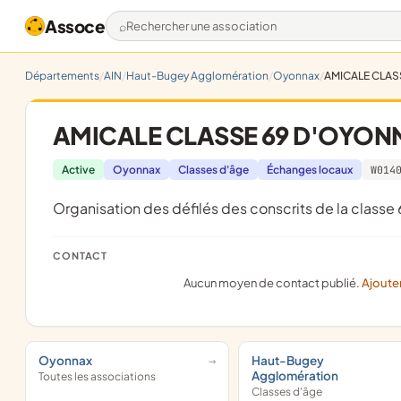
Assoce
Rechercher une association
Départements
AIN
Haut-Bugey Agglomération
Oyonnax
AMICALE CLAS
AMICALE CLASSE 69 D'OYON
Active
Oyonnax
Classes d'âge
Échanges locaux
W014
organisation des défilés des conscrits de la classe
CONTACT
Aucun moyen de contact publié.
Ajoute
Oyonnax
Haut-Bugey
Agglomération
Toutes les associations
Classes d'âge