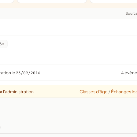
Sourc
6
ration le
4 évèn
23/09/2016
r l'administration
Classes d'âge
Échanges lo
/
s