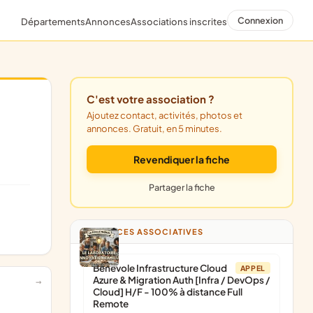
Connexion
Départements
Annonces
Associations inscrites
C'est votre association ?
Ajoutez contact, activités, photos et
annonces. Gratuit, en 5 minutes.
Revendiquer la fiche
Partager la fiche
ANNONCES ASSOCIATIVES
Bénévole Infrastructure Cloud
APPEL
Azure & Migration Auth [Infra / DevOps /
Cloud] H/F - 100% à distance Full
Remote