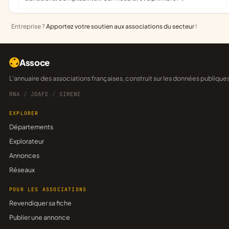
Entreprise ?
Apportez votre soutien aux associations du secteur
!
Assoce
L'annuaire des associations françaises, construit sur les données publique
RNA
/
JOAFE
/
SIRENE
EXPLORER
Départements
Explorateur
Annonces
Réseaux
POUR LES ASSOCIATIONS
Revendiquer sa fiche
Publier une annonce