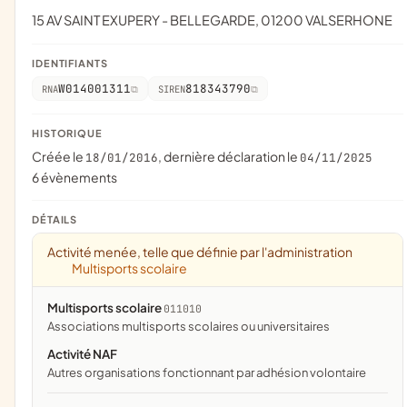
15 AV SAINT EXUPERY - BELLEGARDE, 01200 VALSERHONE
IDENTIFIANTS
W014001311
818343790
RNA
SIREN
HISTORIQUE
Créée le
, dernière déclaration le
18/01/2016
04/11/2025
6 évènements
DÉTAILS
Activité menée, telle que définie par l'administration
Multisports scolaire
Multisports scolaire
011010
associations multisports scolaires ou universitaires
Activité NAF
Autres organisations fonctionnant par adhésion volontaire