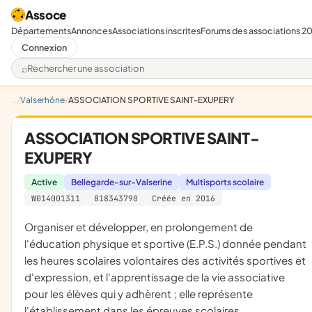
Assoce
Départements
Annonces
Associations inscrites
Forums des associations 2
Connexion
Rechercher une association
Valserhône
ASSOCIATION SPORTIVE SAINT-EXUPERY
ASSOCIATION SPORTIVE SAINT-
EXUPERY
Active
Bellegarde-sur-Valserine
Multisports scolaire
W014001311
818343790
Créée en 2016
organiser et développer, en prolongement de
l'éducation physique et sportive (E.P.S.) donnée pendant
les heures scolaires volontaires des activités sportives et
d'expression, et l'apprentissage de la vie associative
pour les élèves qui y adhèrent ; elle représente
l'établissement dans les épreuves scolaires