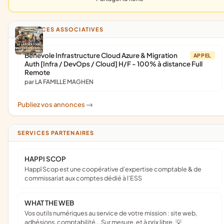
ANNONCES ASSOCIATIVES
Bénévole Infrastructure Cloud Azure & Migration
APPEL
Auth [Infra / DevOps / Cloud] H/F - 100% à distance Full
Remote
par LA FAMILLE MAGHEN
Publiez vos annonces
->
SERVICES PARTENAIRES
HAPPI SCOP
Happï Scop est une coopérative d’expertise comptable & de
commissariat aux comptes dédié à l'ESS
WHAT THE WEB
Vos outils numériques au service de votre mission : site web,
adhésions, comptabilité… Sur mesure, et à prix libre. 💡