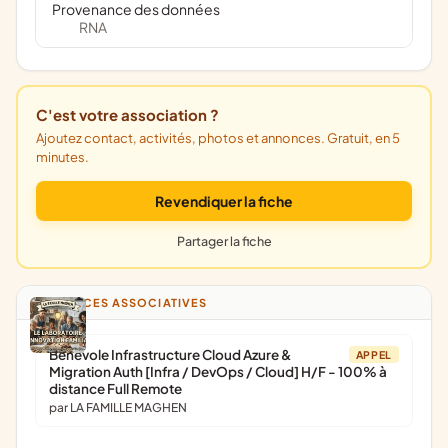
Provenance des données
RNA
C'est votre association ?
Ajoutez contact, activités, photos et annonces. Gratuit, en 5
minutes.
Revendiquer la fiche
Partager la fiche
ANNONCES ASSOCIATIVES
Bénévole Infrastructure Cloud Azure &
APPEL
Migration Auth [Infra / DevOps / Cloud] H/F - 100% à
distance Full Remote
par LA FAMILLE MAGHEN