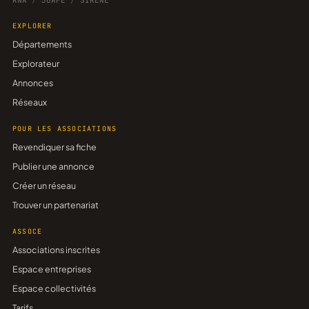
RNA
/
JOAFE
/
SIRENE
EXPLORER
Départements
Explorateur
Annonces
Réseaux
POUR LES ASSOCIATIONS
Revendiquer sa fiche
Publier une annonce
Créer un réseau
Trouver un partenariat
ASSOCE
Associations inscrites
Espace entreprises
Espace collectivités
Tarifs