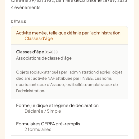
Créée le
, dernière déclaration le
29/03/1982
25/09/2023
4 évènements
DÉTAILS
Activité menée, telle que définie par l'administration
Classes d'âge
Classes d'âge
014080
associations de classe d'âge
Objets sociaux attribués par l'administration d'après l'objet
déclaré ; activité NAF attribuée par l'INSEE. Les noms
courts sont ceux d'Assoce, les libellés complets ceux de
l'administration.
Forme juridique et régime de déclaration
Déclarée
Simple
/
Formulaires CERFA pré-remplis
2 formulaires