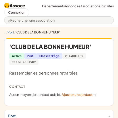
Assoce
Départements
Annonces
Associations inscrites
Connexion
Rechercher une association
Port
'CLUB DE LA BONNE HUMEUR'
'CLUB DE LA BONNE HUMEUR'
Active
Port
Classes d'âge
W014001157
Créée en 1982
rassembler les personnes retraitées
CONTACT
Aucun moyen de contact publié.
Ajouter un contact
->
Port