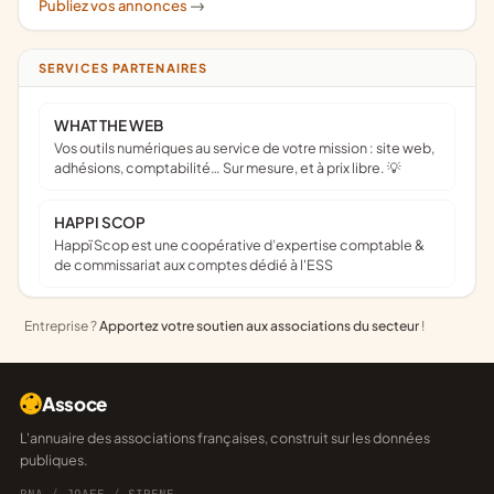
Publiez vos annonces
->
SERVICES PARTENAIRES
WHAT THE WEB
Vos outils numériques au service de votre mission : site web,
adhésions, comptabilité… Sur mesure, et à prix libre. 💡
HAPPI SCOP
Happï Scop est une coopérative d’expertise comptable &
de commissariat aux comptes dédié à l'ESS
Entreprise ?
Apportez votre soutien aux associations du secteur
!
Assoce
L'annuaire des associations françaises, construit sur les données
publiques.