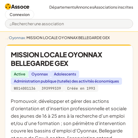
Assoce
Départements
Annonces
Associations inscrites
Connexion
Rechercher une association
Oyonnax
MISSION LOCALE OYONNAX BELLEGARDE GEX
MISSION LOCALE OYONNAX
BELLEGARDE GEX
Active
Oyonnax
Adolescents
Administration publique (tutelle) des activités économiques
W014001136
393999339
Créée en 1993
promouvoir, développer et gérer des actions
d'orientation et d'insertion professionnelle et sociale
des jeunes de 16 à 25 ans à la recherche d'un emploi
et/ou d'une formation ; son périmètre d'intervention
couvre les bassins d'emploi d'Oyonnax, Bellegarde
et pays de Gex ;à ce titre, l'association entend