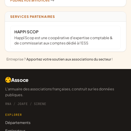
Publiez vos annonces
->
SERVICES PARTENAIRES
HAPPI SCOP
Happï Scop est une coopérative d’expertise comptable &
de commissariat aux comptes dédié à l'ESS
Entreprise ?
Apportez votre soutien aux associations du secteur
!
Assoce
L'annuaire des associations françaises, construit sur les données
publiques.
RNA
/
JOAFE
/
SIRENE
EXPLORER
Départements
Explorateur