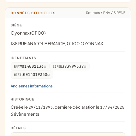
Sources
/
RNA
/
SIRENE
DONNÉES OFFICIELLES
SIÈGE
Oyonnax (01100)
188 RUE ANATOLE FRANCE, 01100 OYONNAX
IDENTIFIANTS
W014001136
393999339
RNA
SIREN
0014019358
HIST.
Anciennes informations
HISTORIQUE
Créée le
, dernière déclaration le
29/11/1993
17/04/2025
6 évènements
DÉTAILS