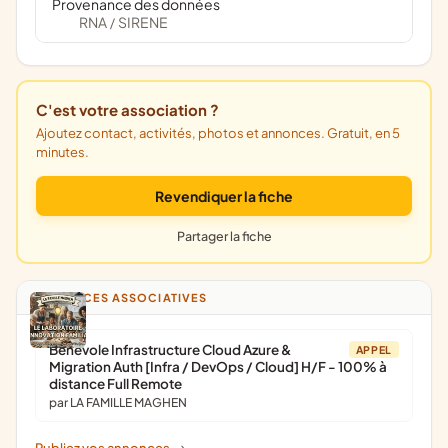
Provenance des données
RNA
SIRENE
/
C'est votre association ?
Ajoutez contact, activités, photos et annonces. Gratuit, en 5
minutes.
Revendiquer la fiche
Partager la fiche
ANNONCES ASSOCIATIVES
Bénévole Infrastructure Cloud Azure &
APPEL
Migration Auth [Infra / DevOps / Cloud] H/F - 100% à
distance Full Remote
par LA FAMILLE MAGHEN