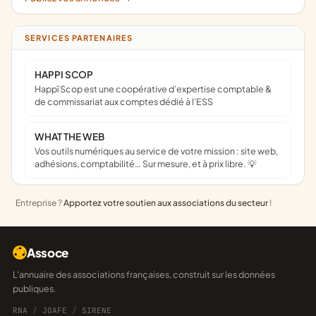
SERVICES PARTENAIRES
HAPPI SCOP
Happï Scop est une coopérative d’expertise comptable &
de commissariat aux comptes dédié à l'ESS
WHAT THE WEB
Vos outils numériques au service de votre mission : site web,
adhésions, comptabilité… Sur mesure, et à prix libre. 💡
Entreprise ?
Apportez votre soutien aux associations du secteur
!
Assoce
L'annuaire des associations françaises, construit sur les données
publiques.
RNA
/
JOAFE
/
SIRENE