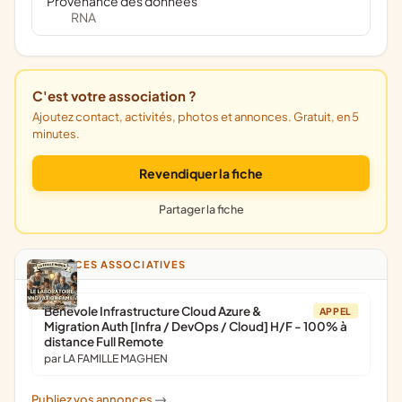
Provenance des données
RNA
C'est votre association ?
Ajoutez contact, activités, photos et annonces. Gratuit, en 5
minutes.
Revendiquer la fiche
Partager la fiche
ANNONCES ASSOCIATIVES
Bénévole Infrastructure Cloud Azure &
APPEL
Migration Auth [Infra / DevOps / Cloud] H/F - 100% à
distance Full Remote
par LA FAMILLE MAGHEN
Publiez vos annonces
->