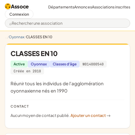
Assoce
Départements
Annonces
Associations inscrites
Connexion
Rechercher une association
Oyonnax
CLASSES EN 10
CLASSES EN 10
Active
Oyonnax
Classes d'âge
W014000540
Créée en 2010
réunir tous les individus de l'agglomération
oyonnaxienne nés en 1990
CONTACT
Aucun moyen de contact publié.
Ajouter un contact
->