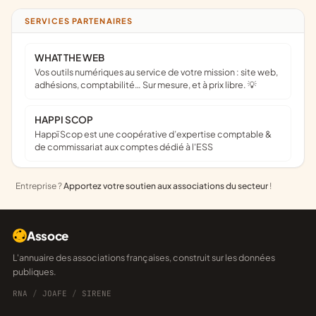
SERVICES PARTENAIRES
WHAT THE WEB
Vos outils numériques au service de votre mission : site web,
adhésions, comptabilité… Sur mesure, et à prix libre. 💡
HAPPI SCOP
Happï Scop est une coopérative d’expertise comptable &
de commissariat aux comptes dédié à l'ESS
Entreprise ?
Apportez votre soutien aux associations du secteur
!
Assoce
L'annuaire des associations françaises, construit sur les données
publiques.
RNA
/
JOAFE
/
SIRENE