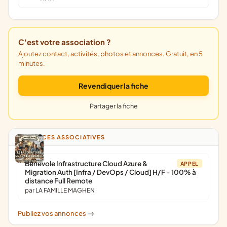
C'est votre association ?
Ajoutez contact, activités, photos et annonces. Gratuit, en 5
minutes.
Revendiquer la fiche
Partager la fiche
ANNONCES ASSOCIATIVES
Bénévole Infrastructure Cloud Azure &
APPEL
Migration Auth [Infra / DevOps / Cloud] H/F - 100% à
distance Full Remote
par LA FAMILLE MAGHEN
Publiez vos annonces
->