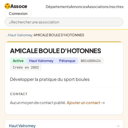
Assoce
Départements
Annonces
Associations inscrites
Connexion
Rechercher une association
Haut Valromey
AMICALE BOULE D'HOTONNES
AMICALE BOULE D'HOTONNES
Active
Haut Valromey
Pétanque
W014000424
Créée en 2002
développer la pratique du sport boules
CONTACT
Aucun moyen de contact publié.
Ajouter un contact
->
Haut Valromey