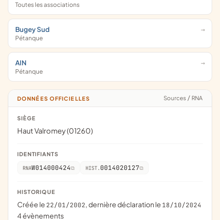
Toutes les associations
Bugey Sud
Pétanque
AIN
Pétanque
Sources
/
RNA
DONNÉES OFFICIELLES
SIÈGE
Haut Valromey (01260)
IDENTIFIANTS
W014000424
0014020127
RNA
HIST.
HISTORIQUE
Créée le
, dernière déclaration le
22/01/2002
18/10/2024
4 évènements