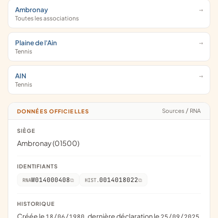
Ambronay
Toutes les associations
Plaine de l'Ain
Tennis
AIN
Tennis
Sources
/
RNA
DONNÉES OFFICIELLES
SIÈGE
Ambronay (01500)
IDENTIFIANTS
W014000408
0014018022
RNA
HIST.
HISTORIQUE
Créée le
, dernière déclaration le
18/06/1980
25/09/2025