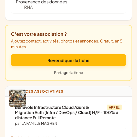
Provenance des données
RNA
C'est votre association ?
Ajoutez contact, activités, photos et annonces. Gratuit, en 5
minutes.
Revendiquer la fiche
Partager la fiche
ANNONCES ASSOCIATIVES
Bénévole Infrastructure Cloud Azure &
APPEL
Migration Auth [Infra / DevOps / Cloud] H/F - 100% à
distance Full Remote
par LA FAMILLE MAGHEN