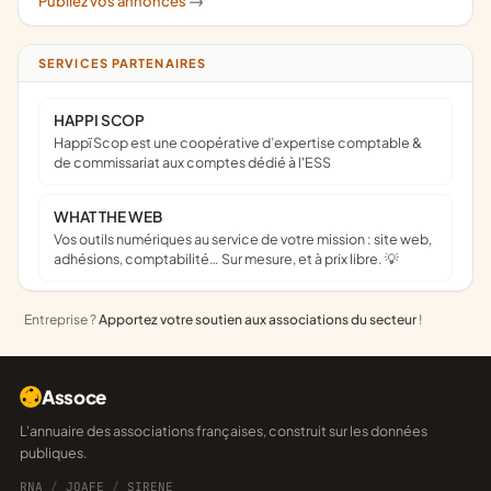
Publiez vos annonces
->
SERVICES PARTENAIRES
HAPPI SCOP
Happï Scop est une coopérative d’expertise comptable &
de commissariat aux comptes dédié à l'ESS
WHAT THE WEB
Vos outils numériques au service de votre mission : site web,
adhésions, comptabilité… Sur mesure, et à prix libre. 💡
Entreprise ?
Apportez votre soutien aux associations du secteur
!
Assoce
L'annuaire des associations françaises, construit sur les données
publiques.
RNA
/
JOAFE
/
SIRENE