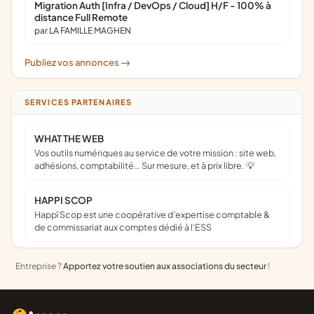
Migration Auth [Infra / DevOps / Cloud] H/F - 100% à
distance Full Remote
par LA FAMILLE MAGHEN
Publiez vos annonces
->
SERVICES PARTENAIRES
WHAT THE WEB
Vos outils numériques au service de votre mission : site web,
adhésions, comptabilité… Sur mesure, et à prix libre. 💡
HAPPI SCOP
Happï Scop est une coopérative d’expertise comptable &
de commissariat aux comptes dédié à l'ESS
Entreprise ?
Apportez votre soutien aux associations du secteur
!