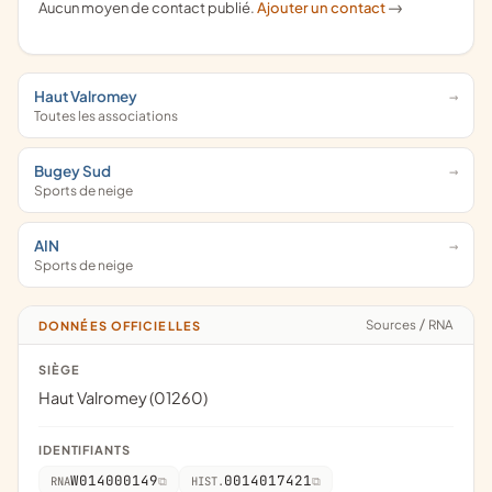
Aucun moyen de contact publié.
Ajouter un contact
->
Haut Valromey
Toutes les associations
Bugey Sud
Sports de neige
AIN
Sports de neige
Sources
/
RNA
DONNÉES OFFICIELLES
SIÈGE
Haut Valromey (01260)
IDENTIFIANTS
W014000149
0014017421
RNA
HIST.