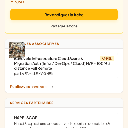
minutes.
Revendiquer la fiche
Partager la fiche
ANNONCES ASSOCIATIVES
Bénévole Infrastructure Cloud Azure &
APPEL
Migration Auth [Infra / DevOps / Cloud] H/F - 100% à
distance Full Remote
par LA FAMILLE MAGHEN
Publiez vos annonces
->
SERVICES PARTENAIRES
HAPPI SCOP
Happï Scop est une coopérative d’expertise comptable &