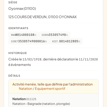
SIÈGE
Oyonnax (01100)
125 COURS DE VERDUN, 01100 OYONNAX
IDENTIFIANTS
W014000108
353057490
RNA
SIREN
35305749000016
0014012805
SIRET
HIST.
HISTORIQUE
Créée le
, dernière déclaration le
13/02/1928
11/11/2020
6 évènements
DÉTAILS
Activité menée, telle que définie par l'administration
Natation
Equipement sportif
/
Natation
011125
Natation - Baignade (natation, plongée)