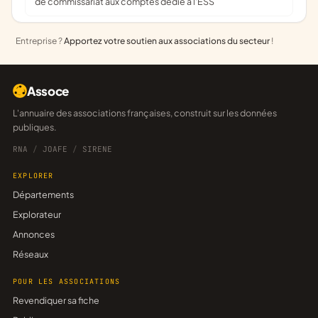
de commissariat aux comptes dédié à l'ESS
Entreprise ?
Apportez votre soutien aux associations du secteur
!
Assoce
L'annuaire des associations françaises, construit sur les données
publiques.
RNA
/
JOAFE
/
SIRENE
EXPLORER
Départements
Explorateur
Annonces
Réseaux
POUR LES ASSOCIATIONS
Revendiquer sa fiche