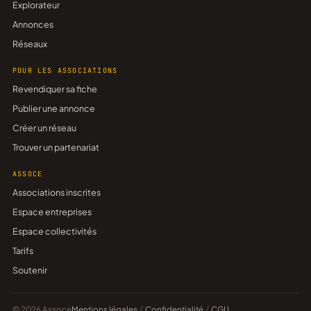
Explorateur
Annonces
Réseaux
POUR LES ASSOCIATIONS
Revendiquer sa fiche
Publier une annonce
Créer un réseau
Trouver un partenariat
ASSOCE
Associations inscrites
Espace entreprises
Espace collectivités
Tarifs
Soutenir
© 2026 Assoce
Mentions légales
/
Confidentialité
/
CGU