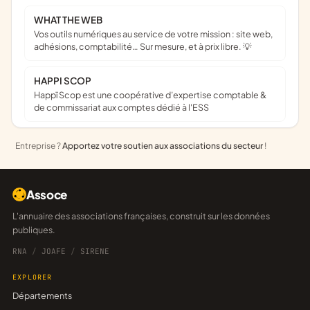
WHAT THE WEB
Vos outils numériques au service de votre mission : site web,
adhésions, comptabilité… Sur mesure, et à prix libre. 💡
HAPPI SCOP
Happï Scop est une coopérative d’expertise comptable &
de commissariat aux comptes dédié à l'ESS
Entreprise ?
Apportez votre soutien aux associations du secteur
!
Assoce
L'annuaire des associations françaises, construit sur les données
publiques.
RNA
/
JOAFE
/
SIRENE
EXPLORER
Départements