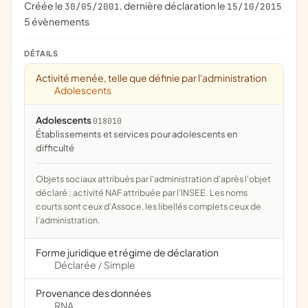
Créée le
, dernière déclaration le
30/05/2001
15/10/2015
5 évènements
DÉTAILS
Activité menée, telle que définie par l'administration
Adolescents
Adolescents
018010
établissements et services pour adolescents en
difficulté
Objets sociaux attribués par l'administration d'après l'objet
déclaré ; activité NAF attribuée par l'INSEE. Les noms
courts sont ceux d'Assoce, les libellés complets ceux de
l'administration.
Forme juridique et régime de déclaration
Déclarée
Simple
/
Provenance des données
RNA