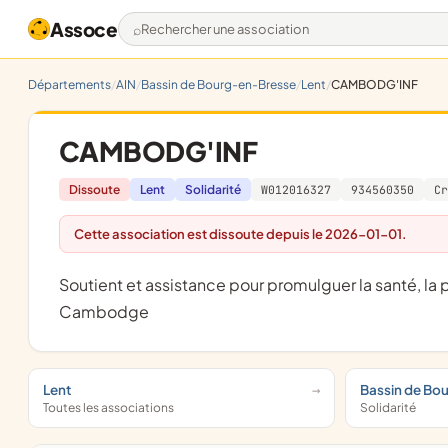
Assoce
Rechercher une association
Départements
AIN
Bassin de Bourg-en-Bresse
Lent
CAMBODG'INF
CAMBODG'INF
Dissoute
Lent
Solidarité
W012016327
934560350
Cr
Cette association est dissoute depuis le 2026-01-01.
soutient et assistance pour promulguer la santé, la prévention et l'éducation dans les pays de l'Asie et notamment le
Cambodge
Lent
Bassin de Bo
Toutes les associations
Solidarité