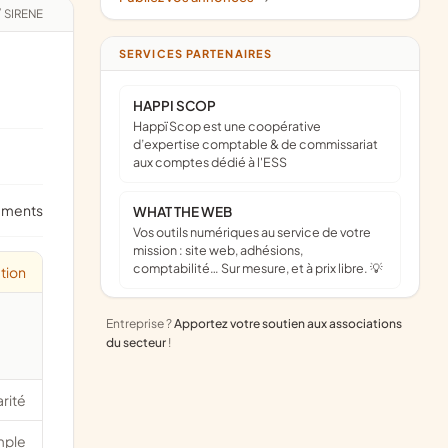
/
SIRENE
SERVICES PARTENAIRES
HAPPI SCOP
Happï Scop est une coopérative
d’expertise comptable & de commissariat
aux comptes dédié à l'ESS
ements
WHAT THE WEB
Vos outils numériques au service de votre
mission : site web, adhésions,
comptabilité… Sur mesure, et à prix libre. 💡
tion
Entreprise ?
Apportez votre soutien aux associations
du secteur
!
arité
mple