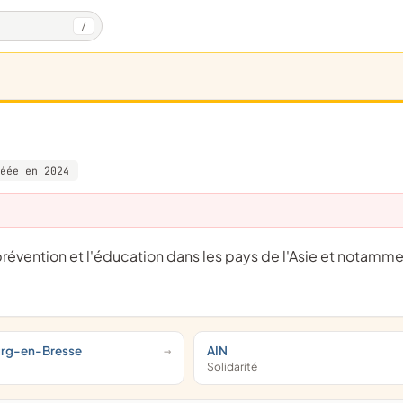
/
éée en 2024
urg-en-Bresse
AIN
Solidarité