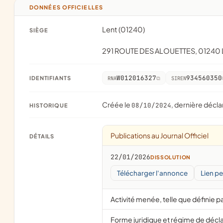
DONNÉES OFFICIELLES
Lent (01240)
SIÈGE
291 ROUTE DES ALOUETTES, 01240
W012016327
934560350
IDENTIFIANTS
RNA
SIREN
Créée le
, dernière décla
08/10/2024
HISTORIQUE
Publications au Journal Officiel
DÉTAILS
22/01/2026
DISSOLUTION
Télécharger l'annonce
Lien p
Activité menée, telle que définie pa
Forme juridique et régime de décl