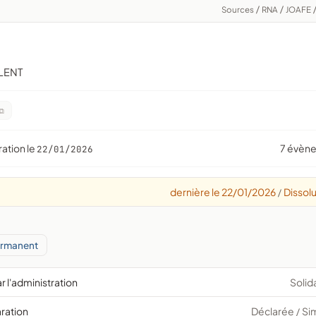
Sources
/
RNA
/
JOAFE
 LENT
ration le
7 évèn
22/01/2026
dernière le 22/01/2026
Dissolu
/
ermanent
r l'administration
Solid
aration
Déclarée
Si
/