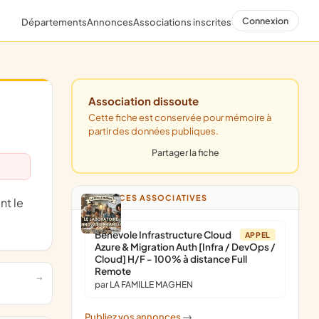
Connexion
Départements
Annonces
Associations inscrites
Association dissoute
Cette fiche est conservée pour mémoire à
partir des données publiques.
Partager la fiche
ANNONCES ASSOCIATIVES
Bénévole Infrastructure Cloud
APPEL
Azure & Migration Auth [Infra / DevOps /
Cloud] H/F - 100% à distance Full
Remote
par LA FAMILLE MAGHEN
Publiez vos annonces
->