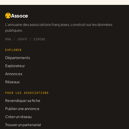
Assoce
L'annuaire des associations françaises, construit sur les données
publiques.
RNA
/
JOAFE
/
SIRENE
EXPLORER
Départements
Explorateur
Annonces
Réseaux
POUR LES ASSOCIATIONS
Revendiquer sa fiche
Publier une annonce
Créer un réseau
Trouver un partenariat