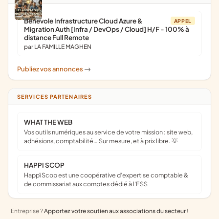
Bénévole Infrastructure Cloud Azure &
APPEL
Migration Auth [Infra / DevOps / Cloud] H/F - 100% à
distance Full Remote
par LA FAMILLE MAGHEN
Publiez vos annonces
->
SERVICES PARTENAIRES
WHAT THE WEB
Vos outils numériques au service de votre mission : site web,
adhésions, comptabilité… Sur mesure, et à prix libre. 💡
HAPPI SCOP
Happï Scop est une coopérative d’expertise comptable &
de commissariat aux comptes dédié à l'ESS
Entreprise ?
Apportez votre soutien aux associations du secteur
!