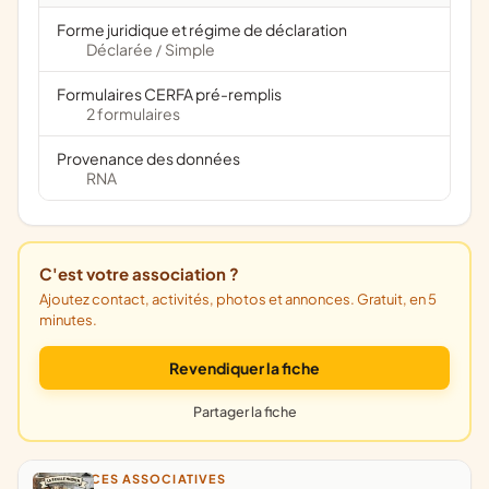
Forme juridique et régime de déclaration
Déclarée
Simple
/
Formulaires CERFA pré-remplis
2 formulaires
Provenance des données
RNA
C'est votre association ?
Ajoutez contact, activités, photos et annonces. Gratuit, en 5
minutes.
Revendiquer la fiche
Partager la fiche
ANNONCES ASSOCIATIVES