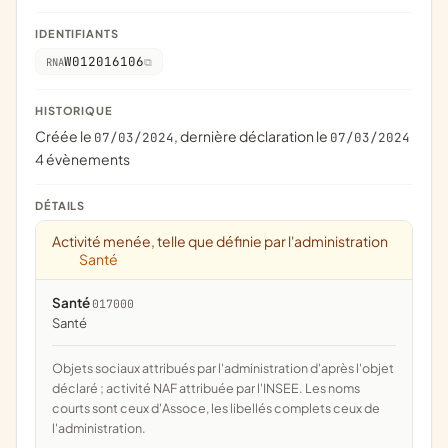
IDENTIFIANTS
W012016106
RNA
HISTORIQUE
Créée le
, dernière déclaration le
07/03/2024
07/03/2024
4 évènements
DÉTAILS
Activité menée, telle que définie par l'administration
Santé
Santé
017000
santé
Objets sociaux attribués par l'administration d'après l'objet
déclaré ; activité NAF attribuée par l'INSEE. Les noms
courts sont ceux d'Assoce, les libellés complets ceux de
l'administration.