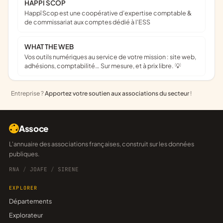
HAPPI SCOP
Happï Scop est une coopérative d’expertise comptable &
de commissariat aux comptes dédié à l'ESS
WHAT THE WEB
Vos outils numériques au service de votre mission : site web,
adhésions, comptabilité… Sur mesure, et à prix libre. 💡
Entreprise ?
Apportez votre soutien aux associations du secteur
!
Assoce
L'annuaire des associations françaises, construit sur les données
publiques.
RNA
/
JOAFE
/
SIRENE
EXPLORER
Départements
Explorateur