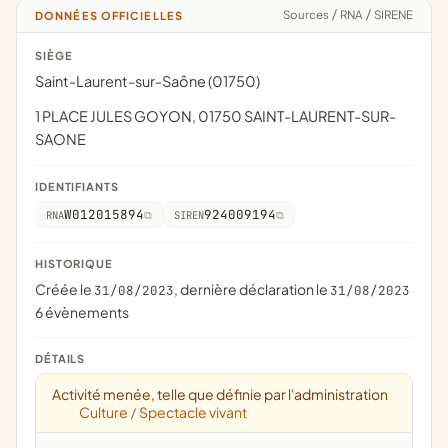
Sources
/
RNA
/
SIRENE
DONNÉES OFFICIELLES
SIÈGE
Saint-Laurent-sur-Saône (01750)
1 PLACE JULES GOYON, 01750 SAINT-LAURENT-SUR-
SAONE
IDENTIFIANTS
W012015894
924009194
RNA
SIREN
HISTORIQUE
Créée le
, dernière déclaration le
31/08/2023
31/08/2023
6 évènements
DÉTAILS
Activité menée, telle que définie par l'administration
Culture
Spectacle vivant
/