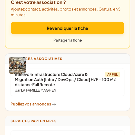
C'est votre association ?
Ajoutez contact, activités, photos et annonces. Gratuit, en 5
minutes.
Revendiquer la fiche
Partager la fiche
ANNONCES ASSOCIATIVES
Bénévole Infrastructure Cloud Azure &
APPEL
Migration Auth [Infra / DevOps / Cloud] H/F - 100% à
distance Full Remote
par LA FAMILLE MAGHEN
Publiez vos annonces
->
SERVICES PARTENAIRES