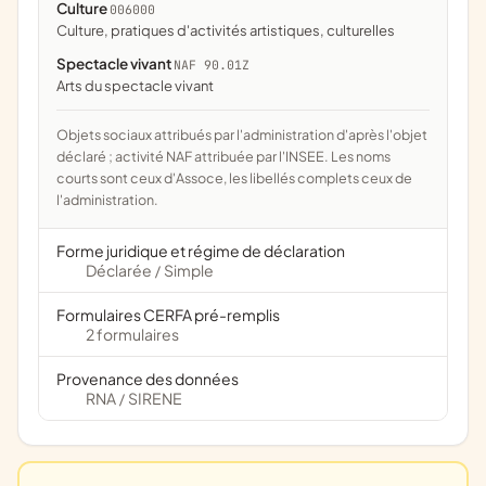
Culture
006000
culture, pratiques d'activités artistiques, culturelles
Spectacle vivant
NAF 90.01Z
Arts du spectacle vivant
Objets sociaux attribués par l'administration d'après l'objet
déclaré ; activité NAF attribuée par l'INSEE. Les noms
courts sont ceux d'Assoce, les libellés complets ceux de
l'administration.
Forme juridique et régime de déclaration
Déclarée
Simple
/
Formulaires CERFA pré-remplis
2 formulaires
Provenance des données
RNA
SIRENE
/