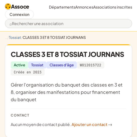
Assoce
Départements
Annonces
Associations inscrites
Connexion
Rechercher une association
Tossiat
CLASSES 3 ET 8 TOSSIAT JOURNANS
CLASSES 3 ET 8 TOSSIAT JOURNANS
Active
Tossiat
Classes d'âge
W012015722
Créée en 2023
gérer l'organisation du banquet des classes en 3 et
8, organiser des manifestations pour financement
du banquet
CONTACT
Aucun moyen de contact publié.
Ajouter un contact
->