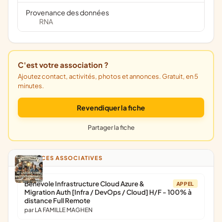
Provenance des données
RNA
C'est votre association ?
Ajoutez contact, activités, photos et annonces. Gratuit, en 5
minutes.
Revendiquer la fiche
Partager la fiche
ANNONCES ASSOCIATIVES
Bénévole Infrastructure Cloud Azure &
APPEL
Migration Auth [Infra / DevOps / Cloud] H/F - 100% à
distance Full Remote
par LA FAMILLE MAGHEN