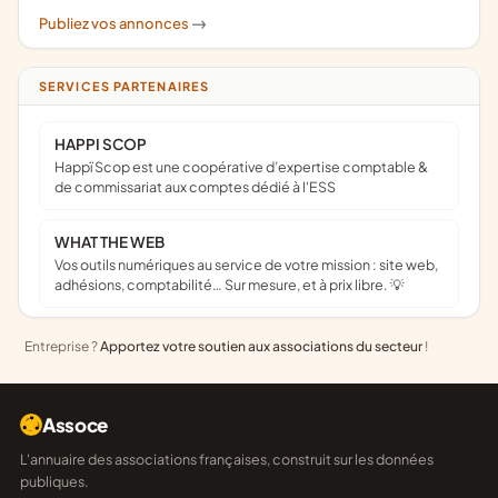
Publiez vos annonces
->
SERVICES PARTENAIRES
HAPPI SCOP
Happï Scop est une coopérative d’expertise comptable &
de commissariat aux comptes dédié à l'ESS
WHAT THE WEB
Vos outils numériques au service de votre mission : site web,
adhésions, comptabilité… Sur mesure, et à prix libre. 💡
Entreprise ?
Apportez votre soutien aux associations du secteur
!
Assoce
L'annuaire des associations françaises, construit sur les données
publiques.