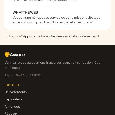
WHAT THE WEB
Vos outils numériques au service de votre mission : site web,
adhésions, comptabilité… Sur mesure, et à prix libre. 💡
Entreprise ?
Apportez votre soutien aux associations du secteur
!
Assoce
L'annuaire des associations françaises, construit sur les données
publiques.
RNA
/
JOAFE
/
SIRENE
EXPLORER
Départements
Explorateur
Annonces
Réseaux