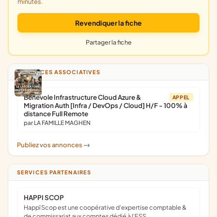
minutes.
Revendiquer la fiche
Partager la fiche
ANNONCES ASSOCIATIVES
Bénévole Infrastructure Cloud Azure &
APPEL
Migration Auth [Infra / DevOps / Cloud] H/F - 100% à
distance Full Remote
par LA FAMILLE MAGHEN
Publiez vos annonces
->
SERVICES PARTENAIRES
HAPPI SCOP
Happï Scop est une coopérative d’expertise comptable &
de commissariat aux comptes dédié à l'ESS