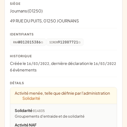
SIÈGE
Journans (01250)
49 RUE DU PUITS, 01250 JOURNANS
IDENTIFIANTS
W012015386
912007721
RNA
SIREN
HISTORIQUE
Créée le
, dernière déclaration le
16/03/2022
16/03/2022
6 évènements
DÉTAILS
Activité menée, telle que définie par l'administration
Solidarité
Solidarité
014035
groupements d'entraide et de solidarité
Activité NAF