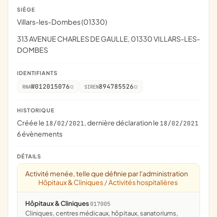
SIÈGE
Villars-les-Dombes (01330)
313 AVENUE CHARLES DE GAULLE, 01330 VILLARS-LES-
DOMBES
IDENTIFIANTS
W012015076
894785526
RNA
SIREN
HISTORIQUE
Créée le
, dernière déclaration le
18/02/2021
18/02/2021
6 évènements
DÉTAILS
Activité menée, telle que définie par l'administration
Hôpitaux & Cliniques
Activités hospitalières
/
Hôpitaux & Cliniques
017005
cliniques, centres médicaux, hôpitaux, sanatoriums,