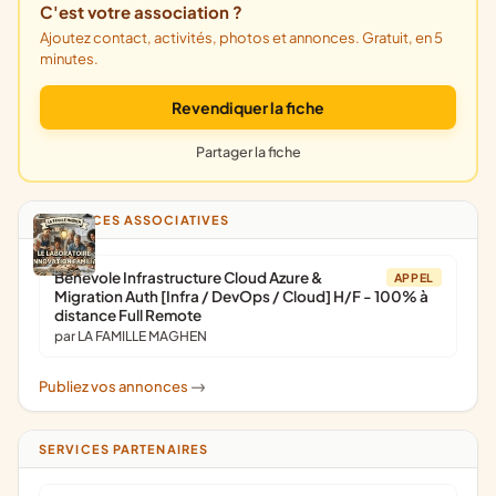
C'est votre association ?
Ajoutez contact, activités, photos et annonces. Gratuit, en 5
minutes.
Revendiquer la fiche
Partager la fiche
ANNONCES ASSOCIATIVES
Bénévole Infrastructure Cloud Azure &
APPEL
Migration Auth [Infra / DevOps / Cloud] H/F - 100% à
distance Full Remote
par LA FAMILLE MAGHEN
Publiez vos annonces
->
SERVICES PARTENAIRES