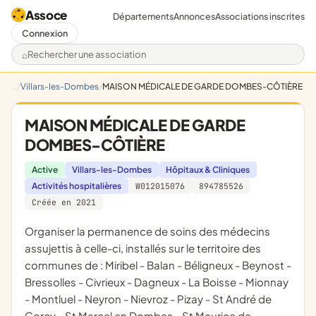
Assoce
Départements
Annonces
Associations inscrites
Connexion
Rechercher une association
Villars-les-Dombes
MAISON MÉDICALE DE GARDE DOMBES-CÔTIÈRE
MAISON MÉDICALE DE GARDE
DOMBES-CÔTIÈRE
Active
Villars-les-Dombes
Hôpitaux & Cliniques
Activités hospitalières
W012015076
894785526
Créée en 2021
organiser la permanence de soins des médecins
assujettis à celle-ci, installés sur le territoire des
communes de : Miribel - Balan - Béligneux - Beynost -
Bressolles - Civrieux - Dagneux - La Boisse - Mionnay
- Montluel - Neyron - Nievroz - Pizay - St André de
Corcy - St Marcel en Dombes - St Maurice de