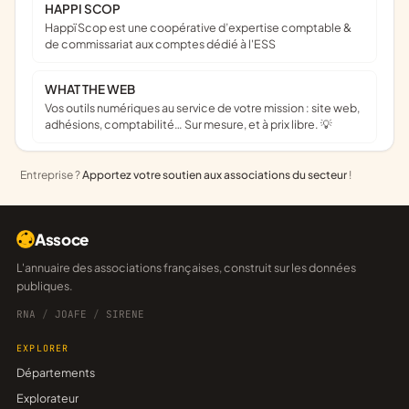
HAPPI SCOP
Happï Scop est une coopérative d’expertise comptable &
de commissariat aux comptes dédié à l'ESS
WHAT THE WEB
Vos outils numériques au service de votre mission : site web,
adhésions, comptabilité… Sur mesure, et à prix libre. 💡
Entreprise ?
Apportez votre soutien aux associations du secteur
!
Assoce
L'annuaire des associations françaises, construit sur les données
publiques.
RNA
/
JOAFE
/
SIRENE
EXPLORER
Départements
Explorateur