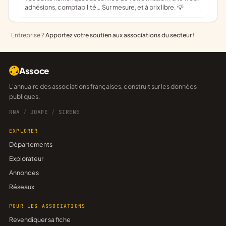
adhésions, comptabilité… Sur mesure, et à prix libre. 💡
Entreprise ?
Apportez votre soutien aux associations du secteur
!
Assoce
L'annuaire des associations françaises, construit sur les données
publiques.
RNA
/
JOAFE
/
SIRENE
EXPLORER
Départements
Explorateur
Annonces
Réseaux
POUR LES ASSOCIATIONS
Revendiquer sa fiche