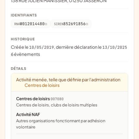
138 RUE JULIEN MANISSIER, 01250 JASSERON
IDENTIFIANTS
W012014480
852691856
RNA
SIREN
HISTORIQUE
Créée le
, dernière déclaration le
10/05/2019
13/10/2025
6 évènements
DÉTAILS
Activité menée, telle que définie par l'administration
Centres de loisirs
Centres de loisirs
007080
centres de loisirs, clubs de loisirs multiples
Activité NAF
Autres organisations fonctionnant par adhésion
volontaire