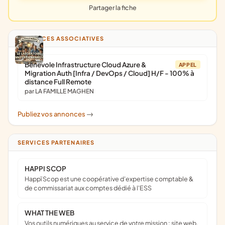
Partager la fiche
ANNONCES ASSOCIATIVES
Bénévole Infrastructure Cloud Azure &
APPEL
Migration Auth [Infra / DevOps / Cloud] H/F - 100% à
distance Full Remote
par LA FAMILLE MAGHEN
Publiez vos annonces
->
SERVICES PARTENAIRES
HAPPI SCOP
Happï Scop est une coopérative d’expertise comptable &
de commissariat aux comptes dédié à l'ESS
WHAT THE WEB
Vos outils numériques au service de votre mission : site web,