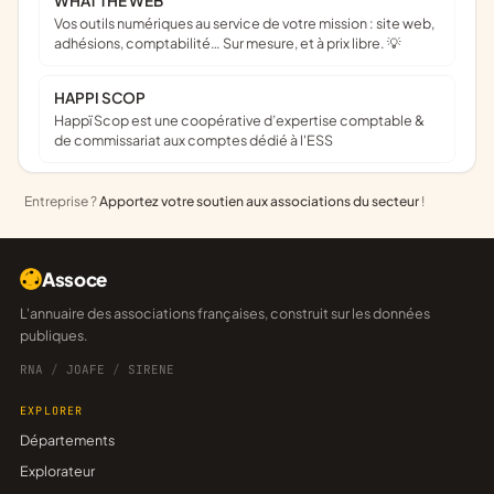
WHAT THE WEB
Vos outils numériques au service de votre mission : site web,
adhésions, comptabilité… Sur mesure, et à prix libre. 💡
HAPPI SCOP
Happï Scop est une coopérative d’expertise comptable &
de commissariat aux comptes dédié à l'ESS
Entreprise ?
Apportez votre soutien aux associations du secteur
!
Assoce
L'annuaire des associations françaises, construit sur les données
publiques.
RNA
/
JOAFE
/
SIRENE
EXPLORER
Départements
Explorateur