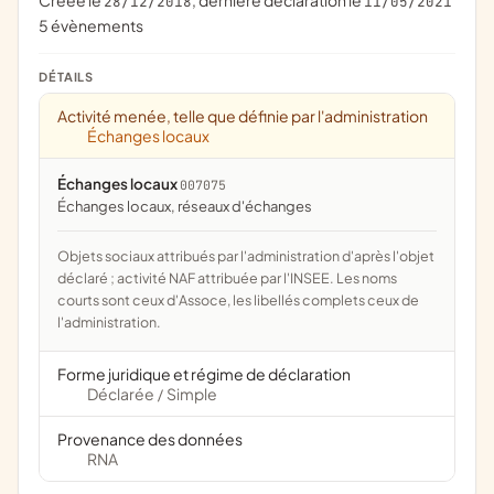
Créée le
, dernière déclaration le
28/12/2018
11/05/2021
5 évènements
DÉTAILS
Activité menée, telle que définie par l'administration
Échanges locaux
Échanges locaux
007075
échanges locaux, réseaux d'échanges
Objets sociaux attribués par l'administration d'après l'objet
déclaré ; activité NAF attribuée par l'INSEE. Les noms
courts sont ceux d'Assoce, les libellés complets ceux de
l'administration.
Forme juridique et régime de déclaration
Déclarée
Simple
/
Provenance des données
RNA