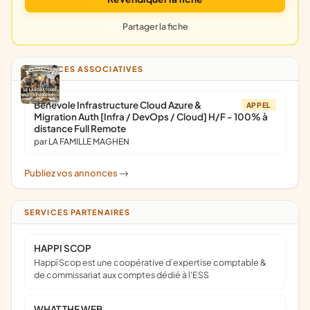
Partager la fiche
ANNONCES ASSOCIATIVES
Bénévole Infrastructure Cloud Azure &
APPEL
Migration Auth [Infra / DevOps / Cloud] H/F - 100% à
distance Full Remote
par LA FAMILLE MAGHEN
Publiez vos annonces
->
SERVICES PARTENAIRES
HAPPI SCOP
Happï Scop est une coopérative d’expertise comptable &
de commissariat aux comptes dédié à l'ESS
WHAT THE WEB