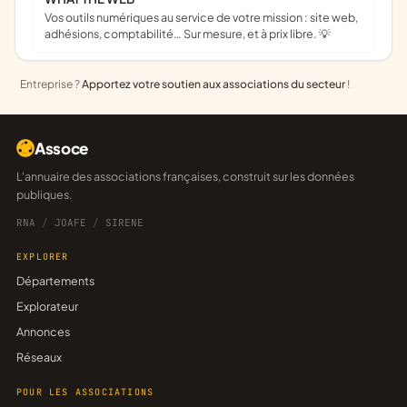
Vos outils numériques au service de votre mission : site web,
adhésions, comptabilité… Sur mesure, et à prix libre. 💡
Entreprise ?
Apportez votre soutien aux associations du secteur
!
Assoce
L'annuaire des associations françaises, construit sur les données
publiques.
RNA
/
JOAFE
/
SIRENE
EXPLORER
Départements
Explorateur
Annonces
Réseaux
POUR LES ASSOCIATIONS