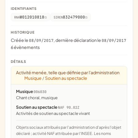
IDENTIFIANTS
W012010818
832479000
RNA
SIREN
HISTORIQUE
Créée le
, dernière déclaration le
08/09/2017
08/09/2017
6 évènements
DÉTAILS
Activité menée, telle que définie par l'administration
Musique
Soutien au spectacle
/
Musique
006030
chant choral, musique
Soutien au spectacle
NAF 90.02Z
Activités de soutien au spectacle vivant
Objets sociaux attribués par l'administration d'après l'objet
déclaré ; activité NAF attribuée par l'INSEE. Les noms