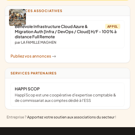
ANNONCES ASSOCIATIVES
Bénévole Infrastructure Cloud Azure &
APPEL
Migration Auth [Infra / DevOps / Cloud] H/F - 100% à
distance Full Remote
par LA FAMILLE MAGHEN
Publiez vos annonces
->
SERVICES PARTENAIRES
HAPPI SCOP
Happï Scop est une coopérative d’expertise comptable &
de commissariat aux comptes dédié à l'ESS
Entreprise ?
Apportez votre soutien aux associations du secteur
!