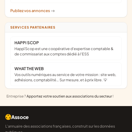
Publiez vos annonces
->
SERVICES PARTENAIRES
HAPPI SCOP
Happï Scop est une coopérative d’expertise comptable &
de commissariat aux comptes dédié à l'ESS
WHAT THE WEB
Vos outils numériques au service de votre mission : site web,
adhésions, comptabilité… Sur mesure, et à prix libre. 💡
Entreprise ?
Apportez votre soutien aux associations du secteur
!
Assoce
L'annuaire des associations françaises, construit sur les données