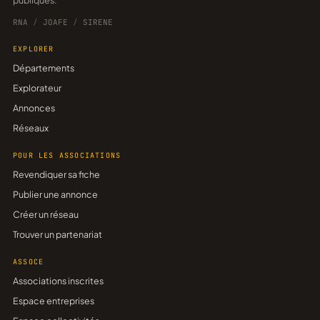
publiques.
RNA
/
JOAFE
/
SIRENE
EXPLORER
Départements
Explorateur
Annonces
Réseaux
POUR LES ASSOCIATIONS
Revendiquer sa fiche
Publier une annonce
Créer un réseau
Trouver un partenariat
ASSOCE
Associations inscrites
Espace entreprises