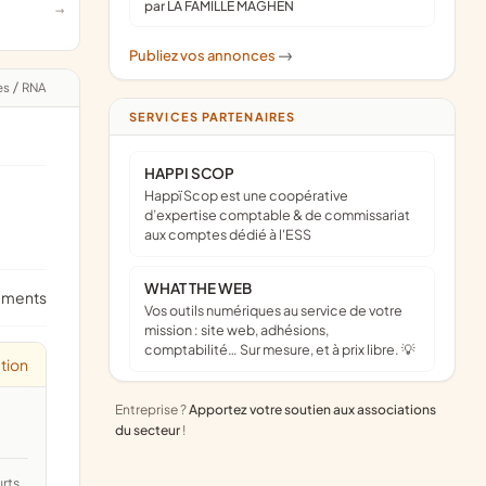
par LA FAMILLE MAGHEN
Publiez vos annonces
->
es
/
RNA
SERVICES PARTENAIRES
HAPPI SCOP
Happï Scop est une coopérative
d’expertise comptable & de commissariat
aux comptes dédié à l'ESS
WHAT THE WEB
ements
Vos outils numériques au service de votre
mission : site web, adhésions,
comptabilité… Sur mesure, et à prix libre. 💡
tion
Entreprise ?
Apportez votre soutien aux associations
du secteur
!