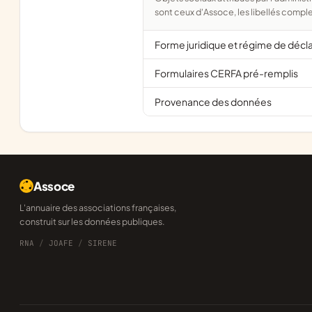
sont ceux d'Assoce, les libellés comple
Forme juridique et régime de décl
Formulaires CERFA pré-remplis
Provenance des données
Assoce
L'annuaire des associations françaises,
construit sur les données publiques.
RNA
/
JOAFE
/
SIRENE