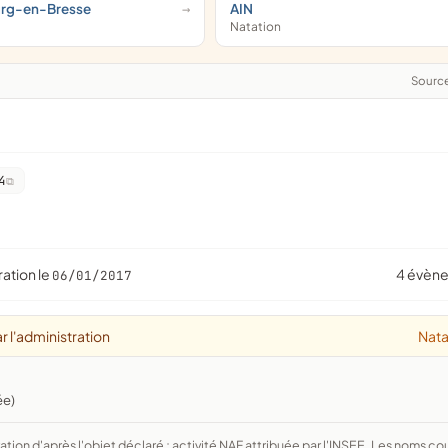
urg-en-Bresse
AIN
Natation
Sourc
4
ration le
4 évèn
06/01/2017
r l'administration
Nata
ée)