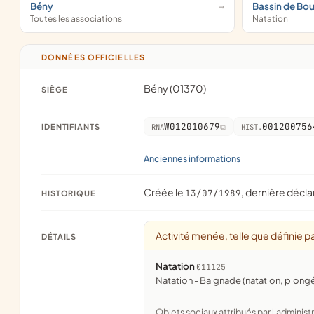
Bény
Bassin de Bo
Toutes les associations
Natation
DONNÉES OFFICIELLES
Bény (01370)
SIÈGE
W012010679
001200756
IDENTIFIANTS
RNA
HIST.
Anciennes informations
Créée le
, dernière décla
13/07/1989
HISTORIQUE
Activité menée, telle que définie pa
DÉTAILS
Natation
011125
Natation - Baignade (natation, plong
Objets sociaux attribués par l'administration d'après l'objet déclaré ; activité NAF attribuée par l'INSEE. Les noms courts