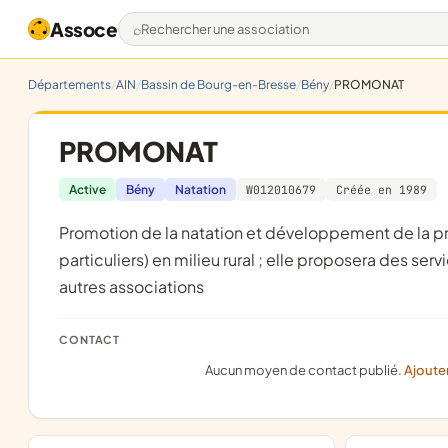
Assoce
Rechercher une association
Départements
AIN
Bassin de Bourg-en-Bresse
Bény
PROMONAT
PROMONAT
Active
Bény
Natation
W012010679
Créée en 1989
promotion de la natation et développement de la pratique musicale sous toutes ses formes (classes, orchestres,
particuliers) en milieu rural ; elle proposera des ser
autres associations
CONTACT
Aucun moyen de contact publié.
Ajoute