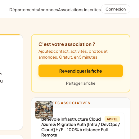
Connexion
Départements
Annonces
Associations inscrites
C'est votre association ?
Ajoutez contact, activités, photos et
annonces. Gratuit, en 5 minutes.
Revendiquer la fiche
ou
Partager la fiche
ANNONCES ASSOCIATIVES
Bénévole Infrastructure Cloud
APPEL
Azure & Migration Auth [Infra / DevOps /
Cloud] H/F - 100% à distance Full
Remote