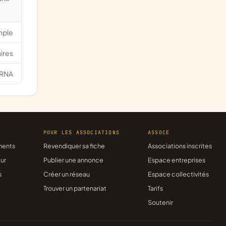
mple
ires
RNA
R
POUR LES ASSOCIATIONS
ASSOCE
ments
Revendiquer sa fiche
Associations inscrites
ur
Publier une annonce
Espace entreprises
s
Créer un réseau
Espace collectivités
Trouver un partenariat
Tarifs
Soutenir