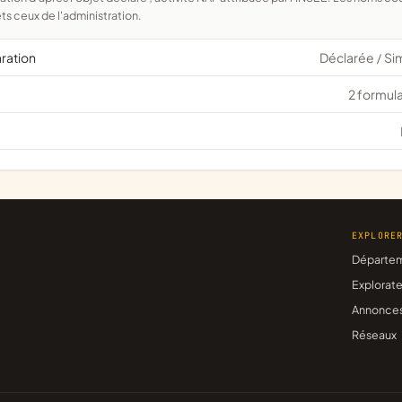
ts ceux de l'administration.
aration
Déclarée
Si
/
2 formula
EXPLORE
Départe
Explorate
Annonce
Réseaux