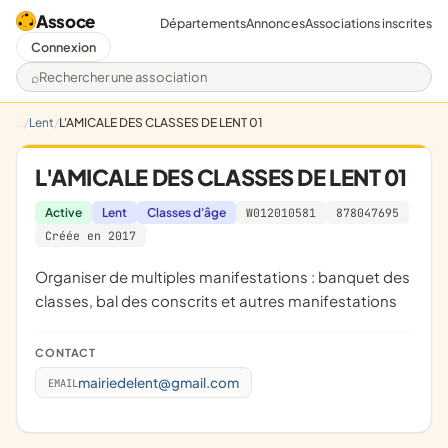
Assoce
Départements
Annonces
Associations inscrites
Connexion
Rechercher une association
Lent
L'AMICALE DES CLASSES DE LENT 01
L'AMICALE DES CLASSES DE LENT 01
Active
Lent
Classes d'âge
W012010581
878047695
Créée en 2017
organiser de multiples manifestations : banquet des
classes, bal des conscrits et autres manifestations
CONTACT
mairiedelent@gmail.com
EMAIL