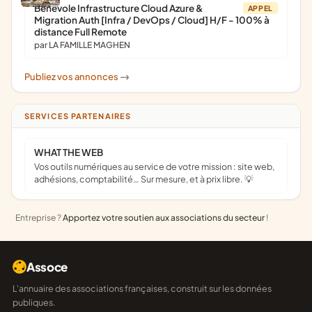
Bénévole Infrastructure Cloud Azure &
APPEL
Migration Auth [Infra / DevOps / Cloud] H/F - 100% à
distance Full Remote
par LA FAMILLE MAGHEN
Publiez vos annonces
->
SERVICES PARTENAIRES
WHAT THE WEB
Vos outils numériques au service de votre mission : site web,
adhésions, comptabilité… Sur mesure, et à prix libre. 💡
Entreprise ?
Apportez votre soutien aux associations du secteur
!
Assoce
L'annuaire des associations françaises, construit sur les données
publiques.