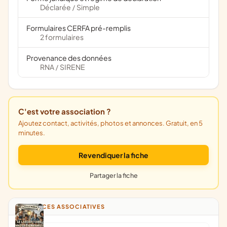
Déclarée
Simple
/
Formulaires CERFA pré-remplis
2 formulaires
Provenance des données
RNA
SIRENE
/
C'est votre association ?
Ajoutez contact, activités, photos et annonces. Gratuit, en 5
minutes.
Revendiquer la fiche
Partager la fiche
ANNONCES ASSOCIATIVES