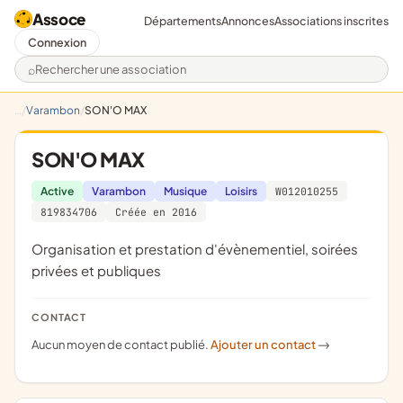
Assoce
Départements
Annonces
Associations inscrites
Connexion
Rechercher une association
Varambon
SON'O MAX
SON'O MAX
Active
Varambon
Musique
Loisirs
W012010255
819834706
Créée en 2016
organisation et prestation d'évènementiel, soirées
privées et publiques
CONTACT
Aucun moyen de contact publié.
Ajouter un contact
->