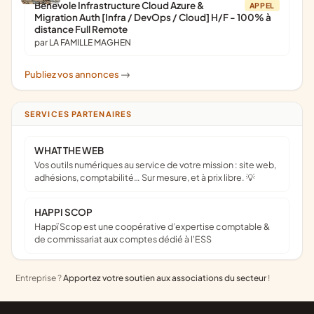
Bénévole Infrastructure Cloud Azure &
APPEL
Migration Auth [Infra / DevOps / Cloud] H/F - 100% à
distance Full Remote
par LA FAMILLE MAGHEN
Publiez vos annonces
->
SERVICES PARTENAIRES
WHAT THE WEB
Vos outils numériques au service de votre mission : site web,
adhésions, comptabilité… Sur mesure, et à prix libre. 💡
HAPPI SCOP
Happï Scop est une coopérative d’expertise comptable &
de commissariat aux comptes dédié à l'ESS
Entreprise ?
Apportez votre soutien aux associations du secteur
!