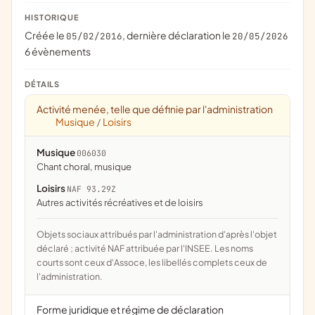
HISTORIQUE
Créée le
, dernière déclaration le
05/02/2016
20/05/2026
6 évènements
DÉTAILS
Activité menée, telle que définie par l'administration
Musique
Loisirs
/
Musique
006030
chant choral, musique
Loisirs
NAF 93.29Z
Autres activités récréatives et de loisirs
Objets sociaux attribués par l'administration d'après l'objet
déclaré ; activité NAF attribuée par l'INSEE. Les noms
courts sont ceux d'Assoce, les libellés complets ceux de
l'administration.
Forme juridique et régime de déclaration