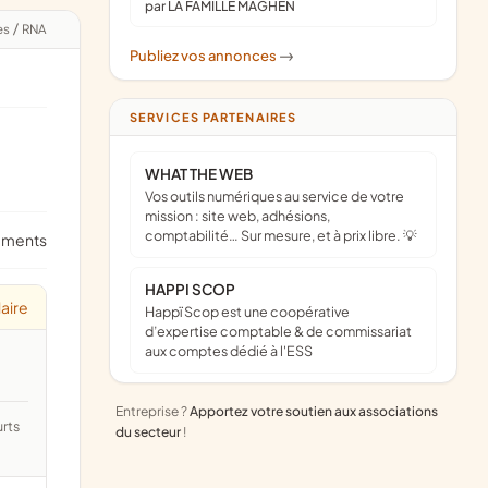
par LA FAMILLE MAGHEN
es
/
RNA
Publiez vos annonces
->
SERVICES PARTENAIRES
WHAT THE WEB
Vos outils numériques au service de votre
mission : site web, adhésions,
comptabilité… Sur mesure, et à prix libre. 💡
ements
HAPPI SCOP
laire
Happï Scop est une coopérative
d’expertise comptable & de commissariat
aux comptes dédié à l'ESS
Entreprise ?
Apportez votre soutien aux associations
du secteur
!