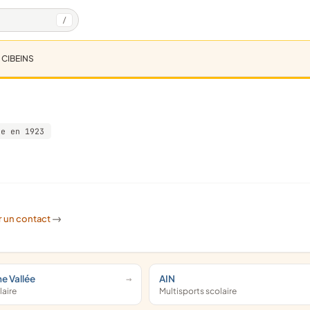
/
 CIBEINS
ée en 1923
r un contact
->
e Vallée
AIN
laire
Multisports scolaire