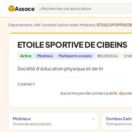
Assoce
Rechercher une association
Départements
AIN
Dombes Saône Vallée
Misérieux
ETOILE SPORTIVE DE
ETOILE SPORTIVE DE CIBEINS
Active
Misérieux
Multisports scolaire
W012010164
Cré
société d'éducation physique et de tir
CONTACT
Aucun moyen de contact publié.
Ajoute
Misérieux
Dombes Saôn
Toutes les associations
Multisports sco