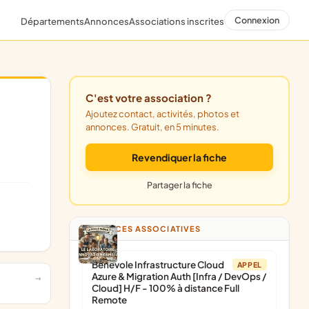
Connexion
Départements
Annonces
Associations inscrites
C'est votre association ?
Ajoutez contact, activités, photos et
annonces. Gratuit, en 5 minutes.
Revendiquer la fiche
Partager la fiche
ANNONCES ASSOCIATIVES
Bénévole Infrastructure Cloud
APPEL
Azure & Migration Auth [Infra / DevOps /
Cloud] H/F - 100% à distance Full
Remote