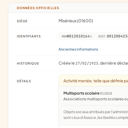
DONNÉES OFFICIELLES
Misérieux (01600)
SIÈGE
W012010164
001200423
IDENTIFIANTS
RNA
HIST.
Anciennes informations
Créée le
, dernière décla
27/02/1923
HISTORIQUE
Activité menée, telle que définie pa
DÉTAILS
Multisports scolaire
011010
associations multisports scolaires ou
Objets sociaux attribués par l'administration d'après l'objet déclaré ; activité NAF attribuée par l'INSEE. Les noms courts
sont ceux d'Assoce, les libellés comple