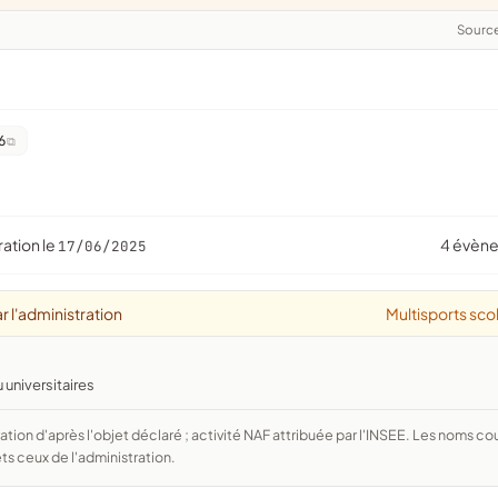
Sourc
6
ration le
4 évèn
17/06/2025
r l'administration
Multisports sco
 universitaires
ts ceux de l'administration.