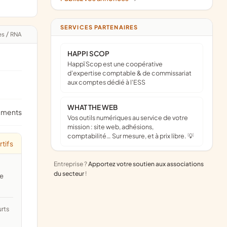
SERVICES PARTENAIRES
es
/
RNA
HAPPI SCOP
Happï Scop est une coopérative
d’expertise comptable & de commissariat
aux comptes dédié à l'ESS
WHAT THE WEB
ements
Vos outils numériques au service de votre
mission : site web, adhésions,
comptabilité… Sur mesure, et à prix libre. 💡
tifs
Entreprise ?
Apportez votre soutien aux associations
du secteur
!