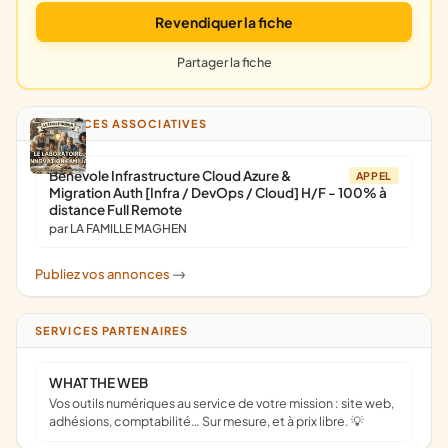
Revendiquer la fiche
Partager la fiche
ANNONCES ASSOCIATIVES
Bénévole Infrastructure Cloud Azure &
APPEL
Migration Auth [Infra / DevOps / Cloud] H/F - 100% à
distance Full Remote
par LA FAMILLE MAGHEN
Publiez vos annonces
->
SERVICES PARTENAIRES
WHAT THE WEB
Vos outils numériques au service de votre mission : site web,
adhésions, comptabilité… Sur mesure, et à prix libre. 💡