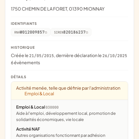
1750 CHEMIN DE LA FORET, 01390 MIONNAY
IDENTIFIANTS
W012009857
820186237
RNA
SIREN
HISTORIQUE
Créée le
, dernière déclaration le
21/05/2015
26/10/2025
6 évènements
DÉTAILS
Activité menée, telle que définie par l'administration
Emploi & Local
Emploi & Local
030000
aide à l'emploi, développement local, promotion de
solidarités économiques, vie locale
Activité NAF
Autres organisations fonctionnant par adhésion