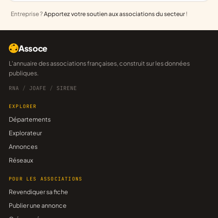
Entreprise ?
Apportez votre soutien aux associations du secteur
!
Assoce
L'annuaire des associations françaises, construit sur les données
publiques.
RNA
/
JOAFE
/
SIRENE
EXPLORER
Départements
Explorateur
Annonces
Réseaux
POUR LES ASSOCIATIONS
Revendiquer sa fiche
Publier une annonce