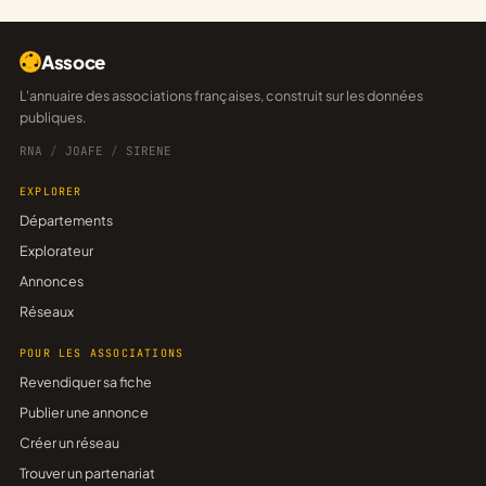
Assoce
L'annuaire des associations françaises, construit sur les données
publiques.
RNA
/
JOAFE
/
SIRENE
EXPLORER
Départements
Explorateur
Annonces
Réseaux
POUR LES ASSOCIATIONS
Revendiquer sa fiche
Publier une annonce
Créer un réseau
Trouver un partenariat