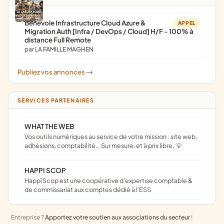
Bénévole Infrastructure Cloud Azure &
APPEL
Migration Auth [Infra / DevOps / Cloud] H/F - 100% à
distance Full Remote
par LA FAMILLE MAGHEN
Publiez vos annonces
->
SERVICES PARTENAIRES
WHAT THE WEB
Vos outils numériques au service de votre mission : site web,
adhésions, comptabilité… Sur mesure, et à prix libre. 💡
HAPPI SCOP
Happï Scop est une coopérative d’expertise comptable &
de commissariat aux comptes dédié à l'ESS
Entreprise ?
Apportez votre soutien aux associations du secteur
!