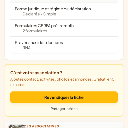
Forme juridique et régime de déclaration
Déclarée
Simple
/
Formulaires CERFA pré-remplis
2 formulaires
Provenance des données
RNA
C'est votre association ?
Ajoutez contact, activités, photos et annonces. Gratuit, en 5
minutes.
Revendiquer la fiche
Partager la fiche
ANNONCES ASSOCIATIVES