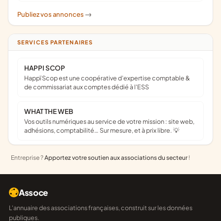
Publiez vos annonces
->
SERVICES PARTENAIRES
HAPPI SCOP
Happï Scop est une coopérative d’expertise comptable &
de commissariat aux comptes dédié à l'ESS
WHAT THE WEB
Vos outils numériques au service de votre mission : site web,
adhésions, comptabilité… Sur mesure, et à prix libre. 💡
Entreprise ?
Apportez votre soutien aux associations du secteur
!
Assoce
L'annuaire des associations françaises, construit sur les données
publiques.