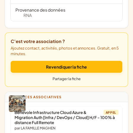
Provenance des données
RNA
C'est votre association ?
Ajoutez contact, activités, photos et annonces. Gratuit, en 5
minutes.
Revendiquer la fiche
Partager la fiche
ANNONCES ASSOCIATIVES
Bénévole Infrastructure Cloud Azure &
APPEL
Migration Auth [Infra / DevOps / Cloud] H/F - 100% à
distance Full Remote
par LA FAMILLE MAGHEN