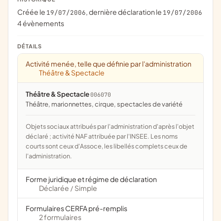
Créée le
, dernière déclaration le
19/07/2006
19/07/2006
4 évènements
DÉTAILS
Activité menée, telle que définie par l'administration
Théâtre & Spectacle
Théâtre & Spectacle
006070
théâtre, marionnettes, cirque, spectacles de variété
Objets sociaux attribués par l'administration d'après l'objet
déclaré ; activité NAF attribuée par l'INSEE. Les noms
courts sont ceux d'Assoce, les libellés complets ceux de
l'administration.
Forme juridique et régime de déclaration
Déclarée
Simple
/
Formulaires CERFA pré-remplis
2 formulaires