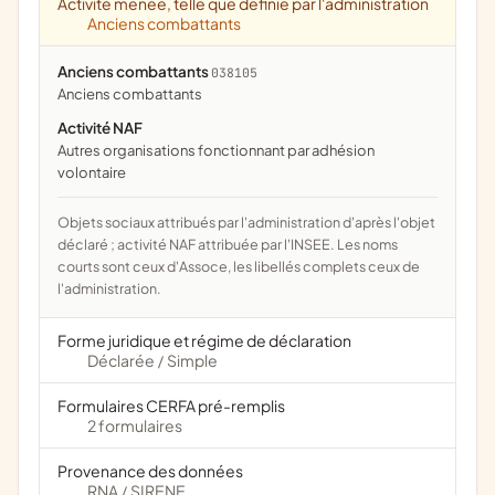
Activité menée, telle que définie par l'administration
Anciens combattants
Anciens combattants
038105
anciens combattants
Activité NAF
Autres organisations fonctionnant par adhésion
volontaire
Objets sociaux attribués par l'administration d'après l'objet
déclaré ; activité NAF attribuée par l'INSEE. Les noms
courts sont ceux d'Assoce, les libellés complets ceux de
l'administration.
Forme juridique et régime de déclaration
Déclarée
Simple
/
Formulaires CERFA pré-remplis
2 formulaires
Provenance des données
RNA
SIRENE
/