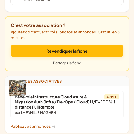
C'est votre association ?
Ajoutez contact, activités, photos et annonces. Gratuit, en 5
minutes.
Revendiquer la fiche
Partager la fiche
ANNONCES ASSOCIATIVES
Bénévole Infrastructure Cloud Azure &
APPEL
Migration Auth [Infra / DevOps / Cloud] H/F - 100% à
distance Full Remote
par LA FAMILLE MAGHEN
Publiez vos annonces
->