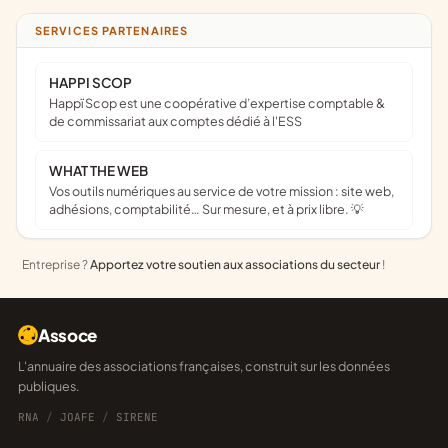
SERVICES PARTENAIRES
HAPPI SCOP
Happï Scop est une coopérative d’expertise comptable &
de commissariat aux comptes dédié à l'ESS
WHAT THE WEB
Vos outils numériques au service de votre mission : site web,
adhésions, comptabilité… Sur mesure, et à prix libre. 💡
Entreprise ?
Apportez votre soutien aux associations du secteur
!
Assoce
L'annuaire des associations françaises, construit sur les données
publiques.
RNA
/
JOAFE
/
SIRENE