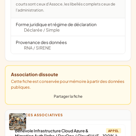
courts sont ceux d'Assoce, les libellés complets ceux de
l'administration.
Forme juridique et régime de déclaration
Déclarée
Simple
/
Provenance des données
RNA
SIRENE
/
Association dissoute
Cette fiche est conservée pour mémoire à partir des données
publiques.
Partager la fiche
ANNONCES ASSOCIATIVES
Bénévole Infrastructure Cloud Azure &
APPEL
Migration Auth [Infra / DevOps / Cloud] H/F - 100% à