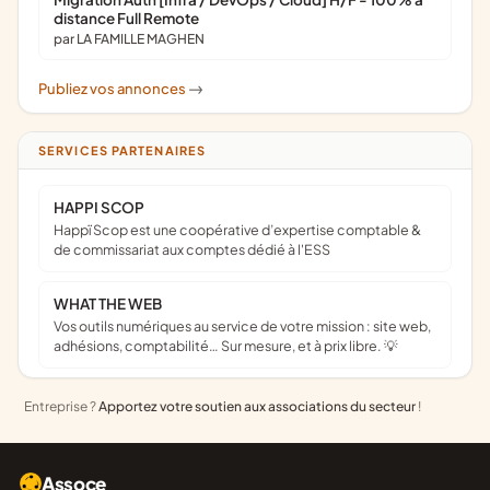
distance Full Remote
par LA FAMILLE MAGHEN
Publiez vos annonces
->
SERVICES PARTENAIRES
HAPPI SCOP
Happï Scop est une coopérative d’expertise comptable &
de commissariat aux comptes dédié à l'ESS
WHAT THE WEB
Vos outils numériques au service de votre mission : site web,
adhésions, comptabilité… Sur mesure, et à prix libre. 💡
Entreprise ?
Apportez votre soutien aux associations du secteur
!
Assoce