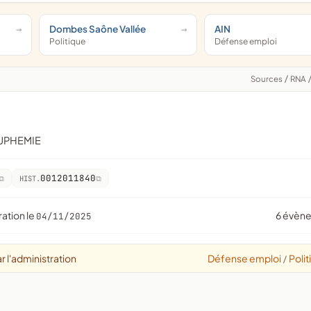
Dombes Saône Vallée
AIN
Politique
Défense emploi
Sources
/
RNA
EUPHEMIE
0012011840
HIST.
ration le
6 évèn
04/11/2025
r l'administration
Défense emploi
Polit
/