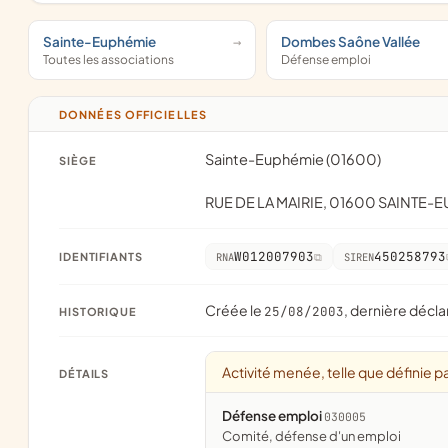
Sainte-Euphémie
Dombes Saône Vallée
Toutes les associations
Défense emploi
DONNÉES OFFICIELLES
Sainte-Euphémie (01600)
SIÈGE
RUE DE LA MAIRIE, 01600 SAINTE-
W012007903
450258793
IDENTIFIANTS
RNA
SIREN
Créée le
, dernière décla
25/08/2003
HISTORIQUE
Activité menée, telle que définie pa
DÉTAILS
Défense emploi
030005
Comité, défense d'un emploi