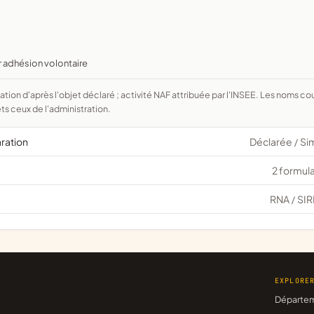
r adhésion volontaire
ts ceux de l'administration.
aration
Déclarée
Si
/
2 formula
RNA
SIR
/
EXPLORE
Départe