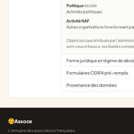
Politique
001000
activités politiques
Activité NAF
Autres organisations fonctionnant pa
Objets sociaux attribués par l'administration d'après l'objet déclaré ; activité NAF attribuée par l'INSEE. Les noms courts
sont ceux d'Assoce, les libellés comple
Forme juridique et régime de décl
Formulaires CERFA pré-remplis
Provenance des données
Assoce
L'annuaire des associations françaises,