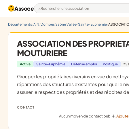
Assoce
Rechercher une association
Départements
AIN
Dombes Saône Vallée
Sainte-Euphémie
ASSOCIATIO
ASSOCIATION DES PROPRIETAI
MOUTURIERE
Active
Sainte-Euphémie
Défense emploi
Politique
W0
grouper les propriétaires riverains en vue du nettoyage et de l'entretien du lit de la mouturière, assurer l'entretien et
réparations des structures existantes pour que le ni
assurer le respect des propriétés et des récoltes des
CONTACT
Aucun moyen de contact publié.
Ajoute