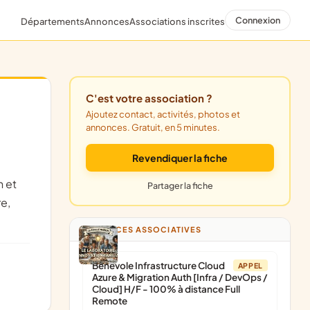
Connexion
Départements
Annonces
Associations inscrites
C'est votre association ?
Ajoutez contact, activités, photos et
annonces. Gratuit, en 5 minutes.
Revendiquer la fiche
Partager la fiche
re,
ANNONCES ASSOCIATIVES
Bénévole Infrastructure Cloud
APPEL
Azure & Migration Auth [Infra / DevOps /
Cloud] H/F - 100% à distance Full
Remote