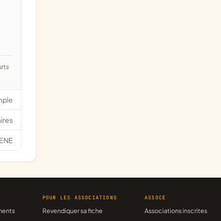
mple
ires
ENE
R
POUR LES ASSOCIATIONS
ASSOCE
ments
Revendiquer sa fiche
Associations inscrites