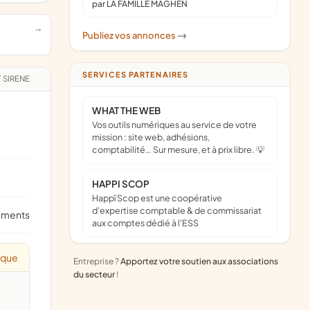
par LA FAMILLE MAGHEN
Publiez vos annonces
->
SERVICES PARTENAIRES
/
SIRENE
WHAT THE WEB
Vos outils numériques au service de votre
mission : site web, adhésions,
comptabilité… Sur mesure, et à prix libre. 💡
HAPPI SCOP
Happï Scop est une coopérative
d’expertise comptable & de commissariat
ements
aux comptes dédié à l'ESS
ique
Entreprise ?
Apportez votre soutien aux associations
du secteur
!