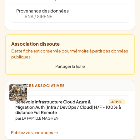
Provenance des données
RNA
SIRENE
/
Association dissoute
Cette fiche est conservée pour mémoire à partir des données
publiques.
Partager la fiche
ANNONCES ASSOCIATIVES
Bénévole Infrastructure Cloud Azure &
APPEL
Migration Auth [Infra / DevOps / Cloud] H/F - 100% à
distance Full Remote
par LA FAMILLE MAGHEN
Publiez vos annonces
->