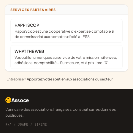
SERVICES PARTENAIRES
HAPPI SCOP
Happï Scop est une coopérative d’expertise comptable &
de commissariat aux comptes dédié à l'ESS
WHAT THE WEB
Vos outils numériques au service de votre mission : site web,
adhésions, comptabilité… Sur mesure, et à prix libre. 💡
Entreprise ?
Apportez votre soutien aux associations du secteur
!
Assoce
L'annuaire des associations françaises, construit sur les données
publiques.
RNA
/
JOAFE
/
SIRENE