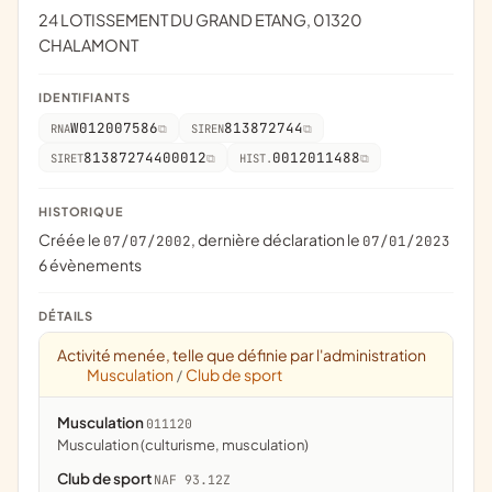
24 LOTISSEMENT DU GRAND ETANG, 01320
CHALAMONT
IDENTIFIANTS
W012007586
813872744
RNA
SIREN
81387274400012
0012011488
SIRET
HIST.
HISTORIQUE
Créée le
, dernière déclaration le
07/07/2002
07/01/2023
6 évènements
DÉTAILS
Activité menée, telle que définie par l'administration
Musculation
Club de sport
/
Musculation
011120
Musculation (culturisme, musculation)
Club de sport
NAF 93.12Z