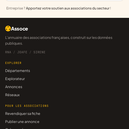
Entreprise ?
Apportez votre soutien aux associations du secteur
!
Assoce
L'annuaire des associations françaises, construit sur les données
publiques.
RNA
/
JOAFE
/
SIRENE
EXPLORER
Départements
Explorateur
Annonces
Réseaux
POUR LES ASSOCIATIONS
Revendiquer sa fiche
Publier une annonce