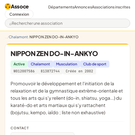
Assoce
Départements
Annonces
Associations inscrites
Connexion
Rechercher une association
Chalamont
NIPPON ZEN DO-IN-ANKYO
NIPPON ZEN DO-IN-ANKYO
Active
Chalamont
Musculation
Club de sport
W012007586
813872744
Créée en 2002
promouvoir le développement et l'initiation de la
relaxation et de la gymnastique extrème-orientale et
tous les arts qui s'y relient (do-in, shiatsu, yoga...) du
karaté-do et arts martiaux qui s'y rattachent
(bojutsu, kempo, iaïdo ; liste non exhaustive)
CONTACT