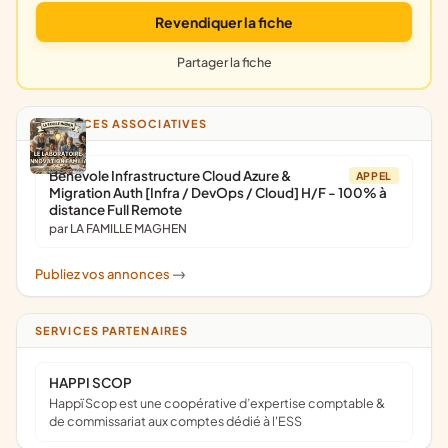
Revendiquer la fiche
Partager la fiche
ANNONCES ASSOCIATIVES
Bénévole Infrastructure Cloud Azure &
APPEL
Migration Auth [Infra / DevOps / Cloud] H/F - 100% à
distance Full Remote
par LA FAMILLE MAGHEN
Publiez vos annonces
->
SERVICES PARTENAIRES
HAPPI SCOP
Happï Scop est une coopérative d’expertise comptable &
de commissariat aux comptes dédié à l'ESS