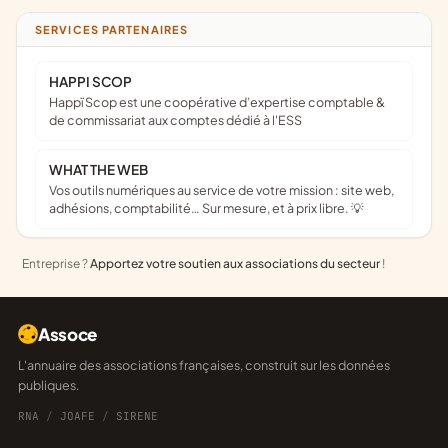
SERVICES PARTENAIRES
HAPPI SCOP
Happï Scop est une coopérative d’expertise comptable &
de commissariat aux comptes dédié à l'ESS
WHAT THE WEB
Vos outils numériques au service de votre mission : site web,
adhésions, comptabilité… Sur mesure, et à prix libre. 💡
Entreprise ?
Apportez votre soutien aux associations du secteur
!
Assoce
L'annuaire des associations françaises, construit sur les données
publiques.
RNA
/
JOAFE
/
SIRENE