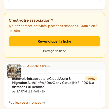
C'est votre association ?
Ajoutez contact, activités, photos et annonces. Gratuit, en 5
minutes.
Revendiquer la fiche
Partager la fiche
ANNONCES ASSOCIATIVES
Bénévole Infrastructure Cloud Azure &
APPEL
Migration Auth [Infra / DevOps / Cloud] H/F - 100% à
distance Full Remote
par LA FAMILLE MAGHEN
Publiez vos annonces
->