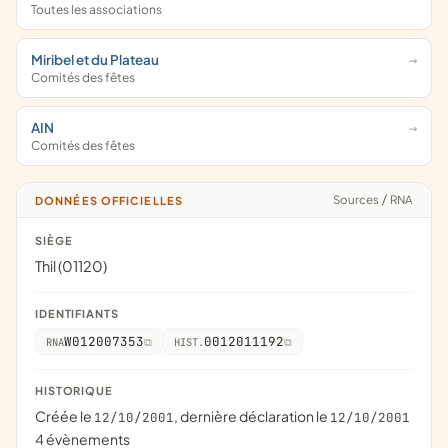
Toutes les associations
Miribel et du Plateau
Comités des fêtes
AIN
Comités des fêtes
Sources
/
RNA
DONNÉES OFFICIELLES
SIÈGE
Thil (01120)
IDENTIFIANTS
W012007353
0012011192
RNA
HIST.
HISTORIQUE
Créée le
, dernière déclaration le
12/10/2001
12/10/2001
4 évènements