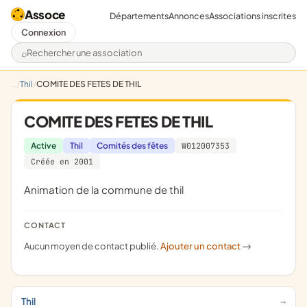
Assoce
Départements
Annonces
Associations inscrites
Connexion
Rechercher une association
Thil
COMITE DES FETES DE THIL
COMITE DES FETES DE THIL
Active
Thil
Comités des fêtes
W012007353
Créée en 2001
animation de la commune de thil
CONTACT
Aucun moyen de contact publié.
Ajouter un contact
->
Thil