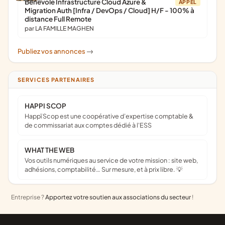
Bénévole Infrastructure Cloud Azure &
APPEL
Migration Auth [Infra / DevOps / Cloud] H/F - 100% à
distance Full Remote
par LA FAMILLE MAGHEN
Publiez vos annonces
->
SERVICES PARTENAIRES
HAPPI SCOP
Happï Scop est une coopérative d’expertise comptable &
de commissariat aux comptes dédié à l'ESS
WHAT THE WEB
Vos outils numériques au service de votre mission : site web,
adhésions, comptabilité… Sur mesure, et à prix libre. 💡
Entreprise ?
Apportez votre soutien aux associations du secteur
!