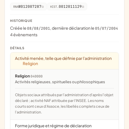
W012007287
0012011129
RNA
HIST.
HISTORIQUE
Créée le
, dernière déclaration le
08/08/2001
05/07/2004
4 évènements
DÉTAILS
Activité menée, telle que définie par l'administration
Religion
Religion
040000
activités religieuses, spirituelles ou philosophiques
Objets sociaux attribués par l'administration d'après l'objet
déclaré ; activité NAF attribuée par l'INSEE. Les noms
courts sont ceux d'Assoce, les libellés complets ceux de
l'administration.
Forme juridique et régime de déclaration