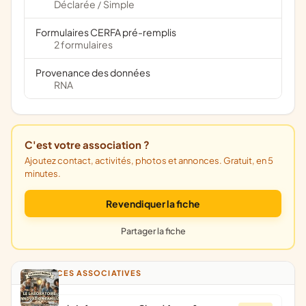
Déclarée
Simple
/
Formulaires CERFA pré-remplis
2 formulaires
Provenance des données
RNA
C'est votre association ?
Ajoutez contact, activités, photos et annonces. Gratuit, en 5
minutes.
Revendiquer la fiche
Partager la fiche
ANNONCES ASSOCIATIVES