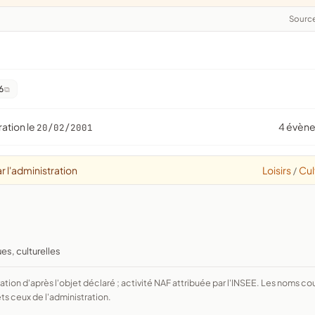
Sourc
6
ration le
4 évèn
20/02/2001
r l'administration
Loisirs
Cul
/
ues, culturelles
ts ceux de l'administration.