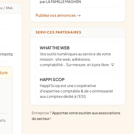
par LA FAMILLE MAGHEN
es
/
RNA
Publiez vos annonces
->
SERVICES PARTENAIRES
WHAT THE WEB
ements
Vos outils numériques au service de votre
mission : site web, adhésions,
comptabilité… Sur mesure, et à prix libre. 💡
ture
HAPPI SCOP
Happï Scop est une coopérative
d’expertise comptable & de commissariat
aux comptes dédié à l'ESS
Entreprise ?
Apportez votre soutien aux associations
du secteur
!