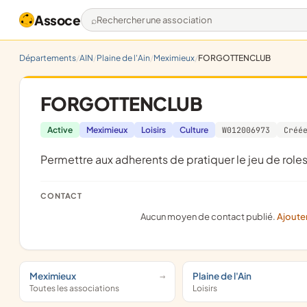
Assoce
Rechercher une association
Départements
AIN
Plaine de l'Ain
Meximieux
FORGOTTENCLUB
FORGOTTENCLUB
Active
Meximieux
Loisirs
Culture
W012006973
Créé
permettre aux adherents de pratiquer le jeu de rol
CONTACT
Aucun moyen de contact publié.
Ajoute
Meximieux
Plaine de l'Ain
Toutes les associations
Loisirs