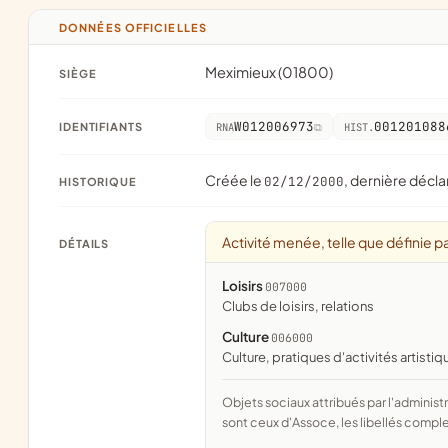
DONNÉES OFFICIELLES
Meximieux (01800)
SIÈGE
W012006973
001201088
IDENTIFIANTS
RNA
HIST.
Créée le
, dernière décla
02/12/2000
HISTORIQUE
Activité menée, telle que définie pa
DÉTAILS
Loisirs
007000
clubs de loisirs, relations
Culture
006000
culture, pratiques d'activités artistiq
Objets sociaux attribués par l'administration d'après l'objet déclaré ; activité NAF attribuée par l'INSEE. Les noms courts
sont ceux d'Assoce, les libellés comple