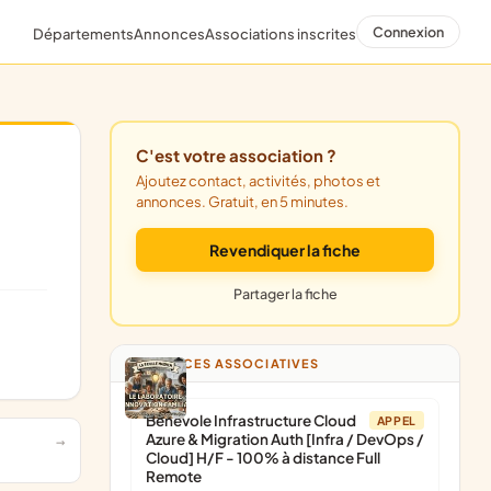
Connexion
Départements
Annonces
Associations inscrites
C'est votre association ?
Ajoutez contact, activités, photos et
annonces. Gratuit, en 5 minutes.
Revendiquer la fiche
Partager la fiche
ANNONCES ASSOCIATIVES
Bénévole Infrastructure Cloud
APPEL
Azure & Migration Auth [Infra / DevOps /
Cloud] H/F - 100% à distance Full
Remote