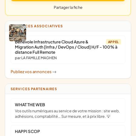
Partager la fiche
ANNONCES ASSOCIATIVES
Bénévole Infrastructure Cloud Azure &
APPEL
Migration Auth [Infra / DevOps / Cloud] H/F - 100% à
distance Full Remote
par LA FAMILLE MAGHEN
Publiez vos annonces
->
SERVICES PARTENAIRES
WHAT THE WEB
Vos outils numériques au service de votre mission : site web,
adhésions, comptabilité… Sur mesure, et à prix libre. 💡
HAPPI SCOP