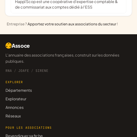
Happï Scop est une coopérative d’expertise comptable &
de commissariat aux comptes dédié à l'ESS
Entreprise ?
Apportez votre soutien aux associations du secteur
!
Assoce
L'annuaire des associations françaises, construit sur les données
publiques.
RNA
/
JOAFE
/
SIRENE
EXPLORER
Départements
Explorateur
Annonces
Réseaux
POUR LES ASSOCIATIONS
Revendiquer sa fiche