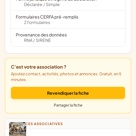
Déclarée
Simple
/
Formulaires CERFA pré-remplis
2 formulaires
Provenance des données
RNA
SIRENE
/
C'est votre association ?
Ajoutez contact, activités, photos et annonces. Gratuit, en 5
minutes.
Revendiquer la fiche
Partager la fiche
ANNONCES ASSOCIATIVES