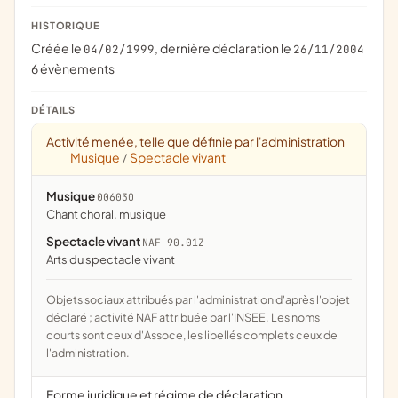
HISTORIQUE
Créée le
, dernière déclaration le
04/02/1999
26/11/2004
6 évènements
DÉTAILS
Activité menée, telle que définie par l'administration
Musique
Spectacle vivant
/
Musique
006030
chant choral, musique
Spectacle vivant
NAF 90.01Z
Arts du spectacle vivant
Objets sociaux attribués par l'administration d'après l'objet
déclaré ; activité NAF attribuée par l'INSEE. Les noms
courts sont ceux d'Assoce, les libellés complets ceux de
l'administration.
Forme juridique et régime de déclaration