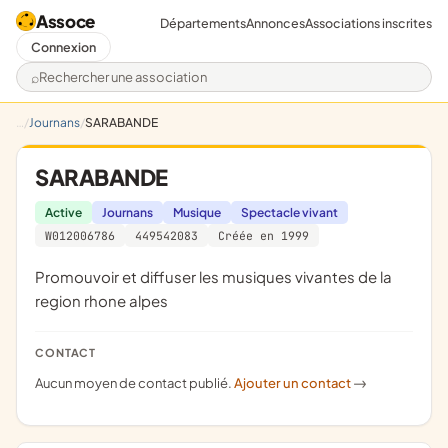
Assoce
Départements
Annonces
Associations inscrites
Connexion
Rechercher une association
Journans
SARABANDE
SARABANDE
Active
Journans
Musique
Spectacle vivant
W012006786
449542083
Créée en 1999
promouvoir et diffuser les musiques vivantes de la
region rhone alpes
CONTACT
Aucun moyen de contact publié.
Ajouter un contact
->