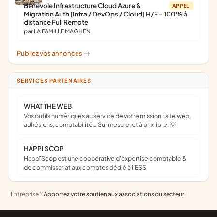
Bénévole Infrastructure Cloud Azure &
APPEL
Migration Auth [Infra / DevOps / Cloud] H/F - 100% à
distance Full Remote
par LA FAMILLE MAGHEN
Publiez vos annonces
->
SERVICES PARTENAIRES
WHAT THE WEB
Vos outils numériques au service de votre mission : site web,
adhésions, comptabilité… Sur mesure, et à prix libre. 💡
HAPPI SCOP
Happï Scop est une coopérative d’expertise comptable &
de commissariat aux comptes dédié à l'ESS
Entreprise ?
Apportez votre soutien aux associations du secteur
!