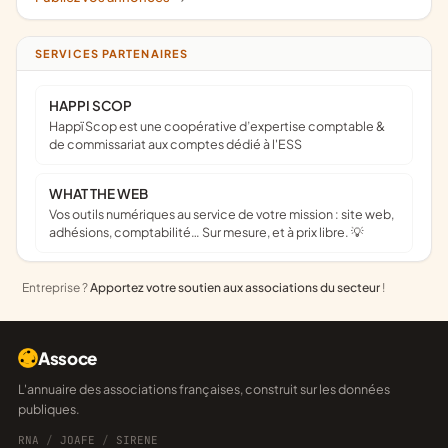
SERVICES PARTENAIRES
HAPPI SCOP
Happï Scop est une coopérative d’expertise comptable &
de commissariat aux comptes dédié à l'ESS
WHAT THE WEB
Vos outils numériques au service de votre mission : site web,
adhésions, comptabilité… Sur mesure, et à prix libre. 💡
Entreprise ?
Apportez votre soutien aux associations du secteur
!
Assoce
L'annuaire des associations françaises, construit sur les données
publiques.
RNA
/
JOAFE
/
SIRENE