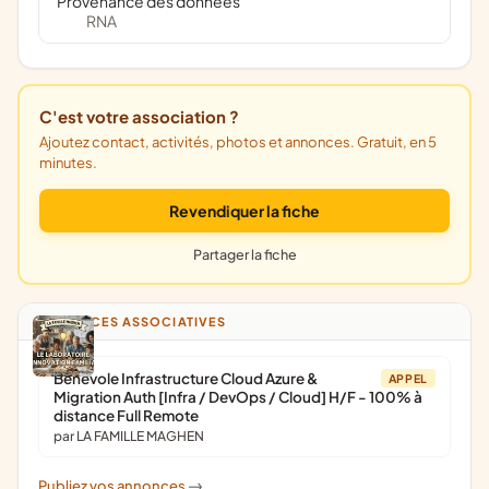
Provenance des données
RNA
C'est votre association ?
Ajoutez contact, activités, photos et annonces. Gratuit, en 5
minutes.
Revendiquer la fiche
Partager la fiche
ANNONCES ASSOCIATIVES
Bénévole Infrastructure Cloud Azure &
APPEL
Migration Auth [Infra / DevOps / Cloud] H/F - 100% à
distance Full Remote
par LA FAMILLE MAGHEN
Publiez vos annonces
->