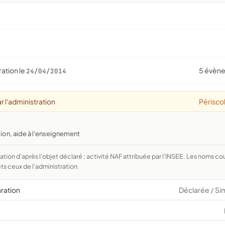
ration le
5 évèn
24/04/2014
r l'administration
Périscol
tion, aide à l'enseignement
ts ceux de l'administration.
aration
Déclarée
Si
/