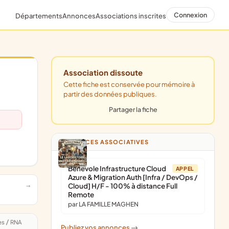
Connexion
Départements
Annonces
Associations inscrites
Association dissoute
Cette fiche est conservée pour mémoire à
partir des données publiques.
Partager la fiche
ANNONCES ASSOCIATIVES
Bénévole Infrastructure Cloud
APPEL
Azure & Migration Auth [Infra / DevOps /
Cloud] H/F - 100% à distance Full
Remote
par LA FAMILLE MAGHEN
es
/
RNA
Publiez vos annonces
->