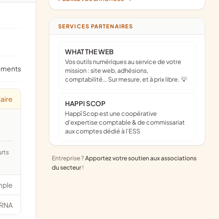
SERVICES PARTENAIRES
WHAT THE WEB
Vos outils numériques au service de votre
ements
mission : site web, adhésions,
comptabilité… Sur mesure, et à prix libre. 💡
aire
HAPPI SCOP
Happï Scop est une coopérative
d’expertise comptable & de commissariat
aux comptes dédié à l'ESS
Entreprise ?
Apportez votre soutien aux associations
du secteur
!
mple
RNA