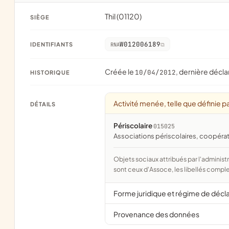
Thil (01120)
SIÈGE
W012006189
IDENTIFIANTS
RNA
Créée le
, dernière décla
10/04/2012
HISTORIQUE
Activité menée, telle que définie pa
DÉTAILS
Périscolaire
015025
associations périscolaires, coopéra
Objets sociaux attribués par l'administration d'après l'objet déclaré ; activité NAF attribuée par l'INSEE. Les noms courts
sont ceux d'Assoce, les libellés comple
Forme juridique et régime de décl
Provenance des données