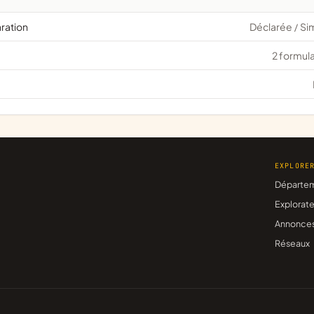
aration
Déclarée
Si
/
2 formula
EXPLORE
Départe
Explorate
Annonce
Réseaux