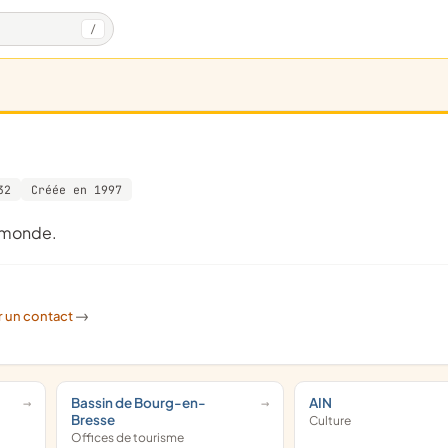
/
32
Créée en 1997
u monde.
r un contact
->
Bassin de Bourg-en-
AIN
Bresse
Culture
Offices de tourisme