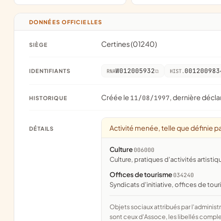
DONNÉES OFFICIELLES
Certines (01240)
SIÈGE
W012005932
001200983
IDENTIFIANTS
RNA
HIST.
Créée le
, dernière décla
11/08/1997
HISTORIQUE
Activité menée, telle que définie pa
DÉTAILS
Culture
006000
culture, pratiques d'activités artistiq
Offices de tourisme
034240
syndicats d'initiative, offices de to
Objets sociaux attribués par l'administration d'après l'objet déclaré ; activité NAF attribuée par l'INSEE. Les noms courts
sont ceux d'Assoce, les libellés comple