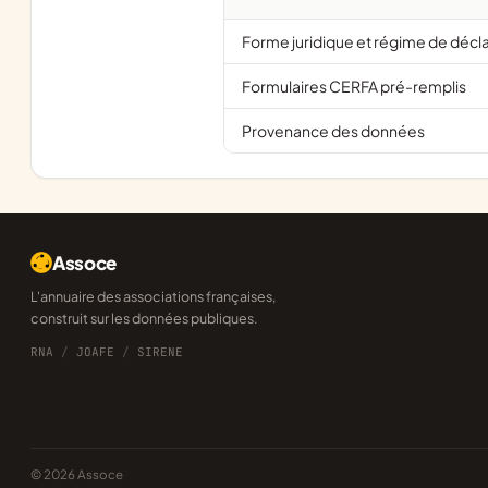
Forme juridique et régime de décl
Formulaires CERFA pré-remplis
Provenance des données
Assoce
L'annuaire des associations françaises,
construit sur les données publiques.
RNA
/
JOAFE
/
SIRENE
© 2026 Assoce