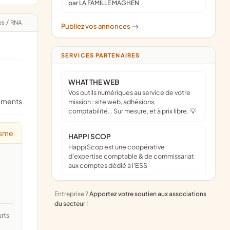
par LA FAMILLE MAGHEN
es
/
RNA
Publiez vos annonces
->
SERVICES PARTENAIRES
WHAT THE WEB
Vos outils numériques au service de votre
ements
mission : site web, adhésions,
comptabilité… Sur mesure, et à prix libre. 💡
isme
HAPPI SCOP
Happï Scop est une coopérative
d’expertise comptable & de commissariat
aux comptes dédié à l'ESS
Entreprise ?
Apportez votre soutien aux associations
du secteur
!