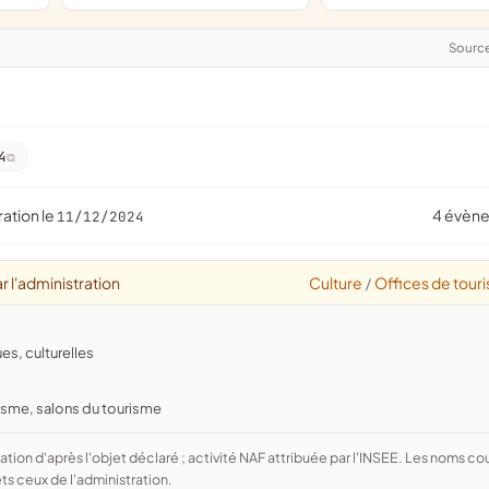
Sourc
4
ration le
4 évèn
11/12/2024
r l'administration
Culture
Offices de tour
/
ues, culturelles
urisme, salons du tourisme
ts ceux de l'administration.