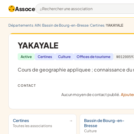
Assoce
Rechercher une association
Départements
AIN
Bassin de Bourg-en-Bresse
Certines
YAKAYALE
YAKAYALE
Active
Certines
Culture
Offices de tourisme
W0120059
cours de geographie appliquee ; connaissance d
CONTACT
Aucun moyen de contact publié.
Ajoute
Certines
Bassin de Bourg-en-
Bresse
Toutes les associations
Culture