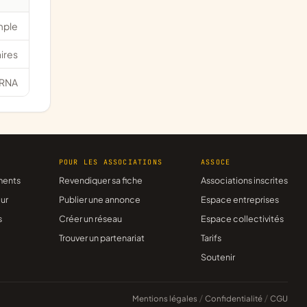
mple
ires
RNA
R
POUR LES ASSOCIATIONS
ASSOCE
ments
Revendiquer sa fiche
Associations inscrites
ur
Publier une annonce
Espace entreprises
s
Créer un réseau
Espace collectivités
Trouver un partenariat
Tarifs
Soutenir
Mentions légales
/
Confidentialité
/
CGU