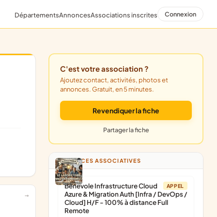
Connexion
Départements
Annonces
Associations inscrites
C'est votre association ?
Ajoutez contact, activités, photos et
annonces. Gratuit, en 5 minutes.
Revendiquer la fiche
Partager la fiche
ANNONCES ASSOCIATIVES
Bénévole Infrastructure Cloud
APPEL
Azure & Migration Auth [Infra / DevOps /
Cloud] H/F - 100% à distance Full
Remote